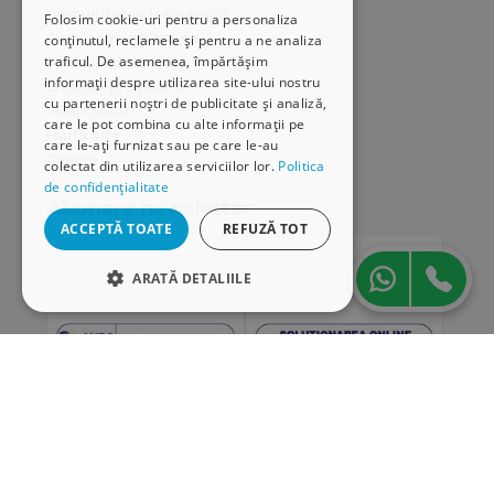
Comunitatea Hamangiu
Folosim cookie-uri pentru a personaliza
Cum comand online
conținutul, reclamele și pentru a ne analiza
traficul. De asemenea, împărtășim
Modalități de plată
informații despre utilizarea site-ului nostru
Livrarea produselor
cu partenerii noștri de publicitate și analiză,
SEAP/SICAP
care le pot combina cu alte informații pe
Hartă site
care le-ați furnizat sau pe care le-au
Cariere
colectat din utilizarea serviciilor lor.
Politica
de confidențialitate
Abonare newsletter
ACCEPTĂ TOATE
REFUZĂ TOT
ARATĂ DETALIILE
STRICT NECESARE
DE PERFORMANȚĂ
DE TARGETARE
DE FUNCŢIONALITATE