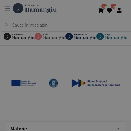
Cărți
Noutăți
În curs de apariție
Reduceri
Evenimente
Librării
Contact
Newsletter
031 425 4
Materie