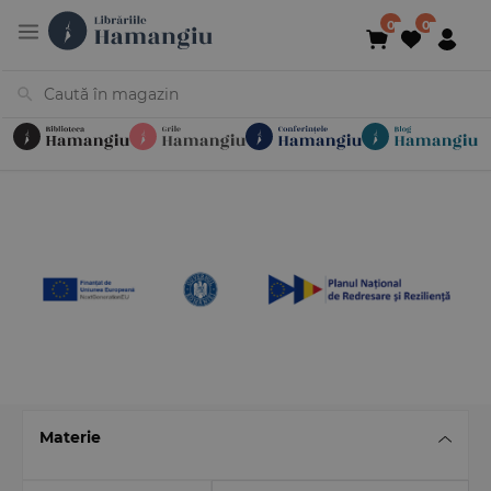
Cărți
Noutăți
În curs de apariție
Reduceri
Evenimente
Librării
Contact
Newsletter
031 425 4
Materie