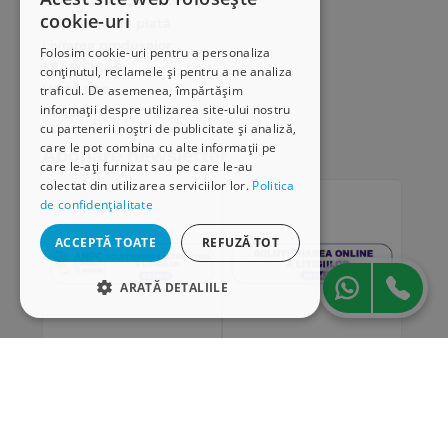
Cum comand online
cookie-uri
Modalități de plată
Livrarea produselor
Folosim cookie-uri pentru a personaliza
SEAP/SICAP
conținutul, reclamele și pentru a ne analiza
Hartă site
traficul. De asemenea, împărtășim
informații despre utilizarea site-ului nostru
Cariere
cu partenerii noștri de publicitate și analiză,
care le pot combina cu alte informații pe
Abonare newsletter
care le-ați furnizat sau pe care le-au
colectat din utilizarea serviciilor lor.
Politica
de confidențialitate
ACCEPTĂ TOATE
REFUZĂ TOT
ARATĂ DETALIILE
STRICT NECESARE
DE PERFORMANȚĂ
„Conținutul acestui material nu reprezintă în mod
DE TARGETARE
obligatoriu poziția oficială a Uniunii Europene sau a
Guvernului României”
DE FUNCŢIONALITATE