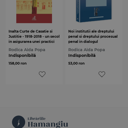
Inalta Curte de Casatie si
Noi institutii ale dreptului
Justitie - 1918-2018 - un secol
penal si dreptului procesual
in asigurarea unei practici
penal in dialogul
judiciare unitare
interprofesional intre
Rodica Aida Popa
Rodica Aida Popa
judecatori si avocati
Indisponibilă
Indisponibilă
158,00 ron
53,00 ron