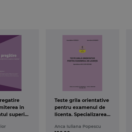
regatire
Teste grila orientative
miterea in
pentru examenul de
tul superior
licenta. Specializarea
ditia a 5-a
medicina dentara
ior
Anca Iuliana Popescu