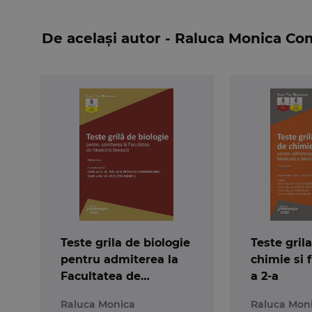
2.
Teste grila de biologie pentru admiterea 
De același autor - Raluca Monica C
Autori: Comaneanu Raluca Monica, Violeta Ha
ISBN/ISSN: 978-606-27-1928-9
nr. pagini 264, data aparitie ianuarie 2022
Prezenta lucrare contine teste grila orientati
Facultatii de Medicina Dentara (Medicina dentara
variante corecte de raspuns, conform disciplinei
Dan Cristescu, Carmen Salavastru, Bogdan Voicu
Teste grila de biologie
Teste gril
pentru admiterea la
chimie si f
Facultatea de
a 2-a
Medicina Dentara.
Raluca Monica
Raluca Mon
Editia a 2-a