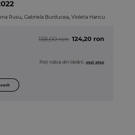
2022
ena Rusu
,
Gabriela Burducea
,
Violeta Hancu
124,20 ron
138,00 ron
Poți ridica din librării.
vezi stoc
vorit