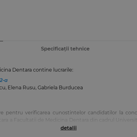
Specificații tehnice
ina Dentara contine lucrarile:
 2-a
cu, Elena Rusu, Gabriela Burducea
ve pentru verificarea cunostintelor candidatilor la co
ra a Facultatii de Medicina Dentara din cadrul Universita
form disciplinelor de concurs „Chimie” si „Fizica”.
detalii