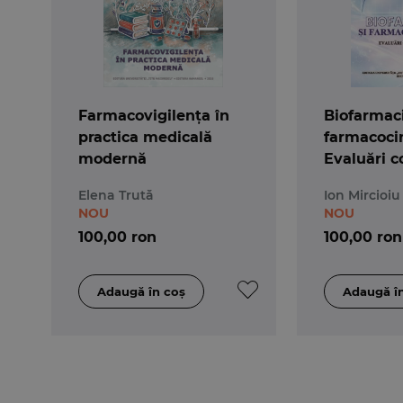
Farmacovigilența în
Biofarmaci
practica medicală
farmacocin
modernă
Evaluări 
Elena Trută
Ion Mircioiu
NOU
NOU
100,00 ron
100,00 ron