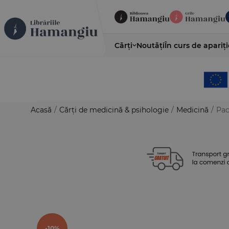
Cărți
Noutăți
În curs de apariți
Acasă
/
Cărți de medicină & psihologie
/
Medicină
/
Pac
-10%