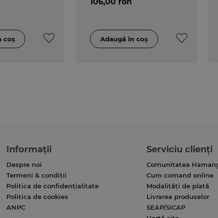
106,00 ron
Informații
Serviciu clienți
Despre noi
Comunitatea Haman
Termeni & condiții
Cum comand online
Politica de confidențialitate
Modalități de plată
Politica de cookies
Livrarea produselor
ANPC
SEAP/SICAP
Hartă site