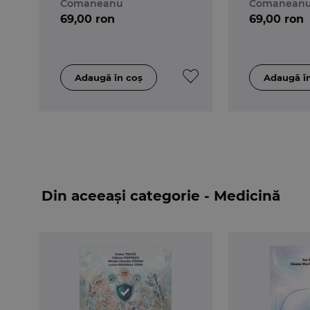
Comaneanu
Comanean
69,00 ron
69,00 ron
Din aceeași categorie - Medicină