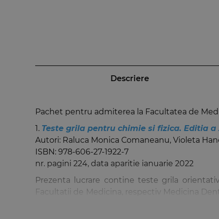
Descriere
Pachet pentru admiterea la Facultatea de Medic
1.
Teste grila pentru chimie si fizica. Editia a
Autori: Raluca Monica Comaneanu, Violeta Han
ISBN: 978-606-27-1922-7
nr. pagini 224, data aparitie ianuarie 2022
Prezenta lucrare contine teste grila orientati
Facultatii de Medicina, respectiv Medicina Denta
realizate cu 1‐2 variante corecte de raspuns, con