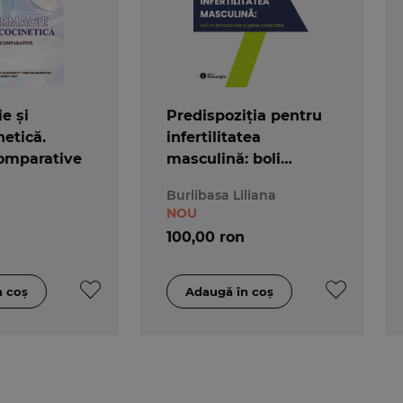
e și
Predispoziția pentru
etică.
infertilitatea
comparative
masculină: boli
multifactoriale și gene
Burlibasa Liliana
candidate
NOU
100,00 ron