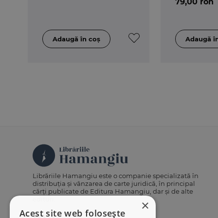
79,00 ron
Librăriile Hamangiu este o companie specializată în
distribuția și vânzarea de carte juridică, în principal
cărți publicate de Editura Hamangiu, dar și de alte
edituri.
×
Acest site web folosește