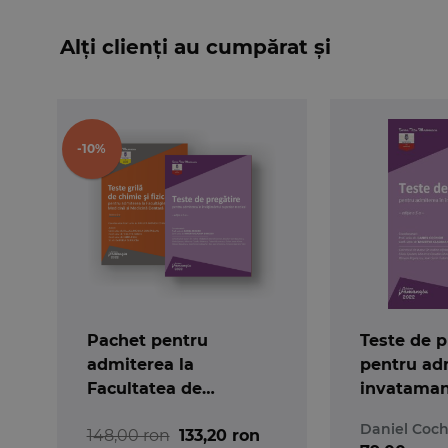
Alți clienți au cumpărat și
-10%
Pachet pentru
Teste de p
admiterea la
pentru ad
Facultatea de
invataman
Medicina Generala.
medical. E
Daniel Coch
148,00 ron
133,20 ron
2022