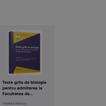
ursul de admitere la cele doua specializari ale
u din Bucuresti. Grilele au fost realizate cu 1-2
entru clasa a XI-a”, Editura Corint, 2008, autori
Teste grila de biologie
pentru admiterea la
Facultatea de
Medicina Dentara
Violeta Hancu