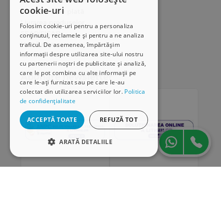
Cum comand online
cookie-uri
Modalități de plată
Livrarea produselor
Folosim cookie-uri pentru a personaliza
SEAP/SICAP
conținutul, reclamele și pentru a ne analiza
Hartă site
traficul. De asemenea, împărtășim
informații despre utilizarea site-ului nostru
Cariere
cu partenerii noștri de publicitate și analiză,
care le pot combina cu alte informații pe
Abonare newsletter
care le-ați furnizat sau pe care le-au
colectat din utilizarea serviciilor lor.
Politica
de confidențialitate
ACCEPTĂ TOATE
REFUZĂ TOT
ARATĂ DETALIILE
STRICT NECESARE
DE PERFORMANȚĂ
„Conținutul acestui material nu reprezintă în mod
DE TARGETARE
obligatoriu poziția oficială a Uniunii Europene sau a
Guvernului României”
DE FUNCŢIONALITATE