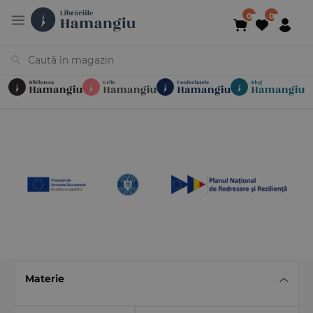
Cărți
Noutăți
În curs de apariție
Reduceri
Evenimente
Librării
Contact
Newsletter
031 425 4
Materie