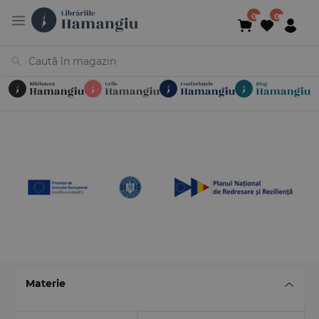
Cărți
Noutăți
În curs de apariție
Reduceri
Evenimente
Librării
Contact
Newsletter
031 425 4
Materie