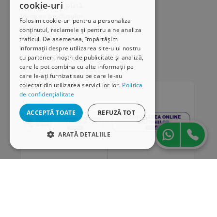
cookie-uri
Modalități de plată
Livrarea produselor
Folosim cookie-uri pentru a personaliza
SEAP/SICAP
conținutul, reclamele și pentru a ne analiza
Hartă site
traficul. De asemenea, împărtășim
Cariere
informații despre utilizarea site-ului nostru
cu partenerii noștri de publicitate și analiză,
care le pot combina cu alte informații pe
Abonare newsletter
care le-ați furnizat sau pe care le-au
colectat din utilizarea serviciilor lor.
Politica
de confidențialitate
ACCEPTĂ TOATE
REFUZĂ TOT
ARATĂ DETALIILE
STRICT NECESARE
DE PERFORMANȚĂ
„Conținutul acestui material nu reprezintă în mod
DE TARGETARE
obligatoriu poziția oficială a Uniunii Europene sau a
Guvernului României”
DE FUNCŢIONALITATE