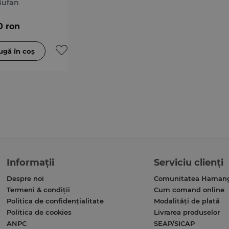
niilor
Bufan
0 ron
Informații
Serviciu clienți
Despre noi
Comunitatea Haman
Termeni & condiții
Cum comand online
Politica de confidențialitate
Modalități de plată
Politica de cookies
Livrarea produselor
ANPC
SEAP/SICAP