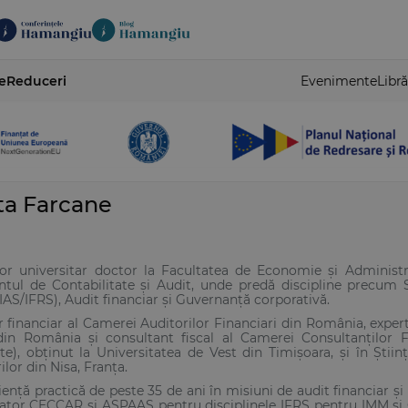
e
Reduceri
Evenimente
Libră
ta Farcane
or universitar doctor la Facultatea de Economie și Administra
ul de Contabilitate și Audit, unde predă discipline precum S
IAS/IFRS), Audit financiar și Guvernanță corporativă.
r financiar al Camerei Auditorilor Financiari din România, expert 
 din România și consultant fiscal al Camerei Consultanților 
ate), obținut la Universitatea de Vest din Timișoara, și în Știi
ilor din Nisa, Franța.
iență practică de peste 35 de ani în misiuni de audit financiar și
ator CECCAR și ASPAAS pentru disciplinele IFRS pentru IMM și Cont