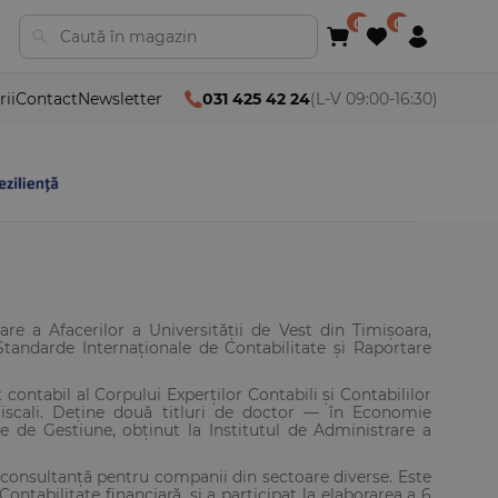
rii
Contact
Newsletter
031 425 42 24
(L-V 09:00-16:30)
re a Afacerilor a Universității de Vest din Timișoara,
tandarde Internaționale de Contabilitate și Raportare
contabil al Corpului Experților Contabili și Contabililor
Fiscali. Deține două titluri de doctor — în Economie
nțe de Gestiune, obținut la Institutul de Administrare a
 con­sultan­ță pentru companii din sectoare diverse. Este
abilitate financiară, și a par­ticipat la elaborarea a 6