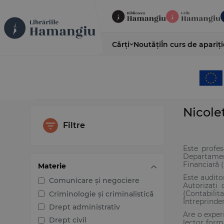
Cărți
Noutăți
În curs de apariți
Nicole
Filtre
Este profes
Departament
Financiară (
Materie
Este audito
Comunicare și negociere
Autorizați
(Contabilit
Criminologie și criminalistică
Întreprinder
Drept administrativ
Are o exper
Drept civil
lector form