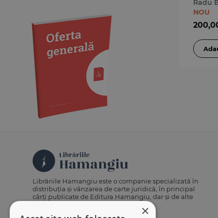
compa
Radu 
Medicină
NOU
Organizarea profesiilor
200,0
juridice
Protecția drepturilor omului
Psihologie
Teoria generală a dreptului
Variae
Librăriile Hamangiu este o companie specializată în
distribuția și vânzarea de carte juridică, în principal
cărți publicate de Editura Hamangiu, dar și de alte
edituri.
×