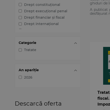
ghiduri de î
Drept constituțional
A publicat p
Drept execuțional penal
desfășurat m
Drept financiar și fiscal
Drept internațional
Drept penal
Drept procesual civil
Categorie
Drept procesual penal
Dreptul afacerilor
Tratate
Dreptul familiei
Dreptul mediului
Dreptul muncii și securității
An apariție
sociale
2026
Dreptul noilor tehnologii
Dreptul proprietății
intelectuale
Tratat
Dreptul Uniunii Europene
fiscal
Descarcă oferta
Impoz
Jurisprudența instanțelor
judecătorești