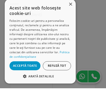
×
ANPC
Acest site web folosește
cookie-uri
Serviciu clienți
Folosim cookie-uri pentru a personaliza
Comunitatea Hamangiu
conținutul, reclamele și pentru a ne analiza
Cum comand online
traficul. De asemenea, împărtășim
Modalități de plată
informații despre utilizarea site-ului nostru
Livrarea produselor
cu partenerii noștri de publicitate și analiză,
SEAP/SICAP
care le pot combina cu alte informații pe
care le-ați furnizat sau pe care le-au
Hartă site
colectat din utilizarea serviciilor lor.
Politica
Cariere
de confidențialitate
Abonare newsletter
ACCEPTĂ TOATE
REFUZĂ TOT
ARATĂ DETALIILE
STRICT NECESARE
DE PERFORMANȚĂ
DE TARGETARE