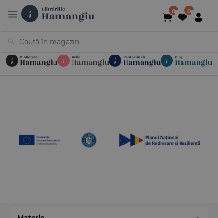
Cărți
Noutăți
În curs de apariție
Reduceri
Evenimente
Librării
Contact
Newsletter
031 425 4
Materie