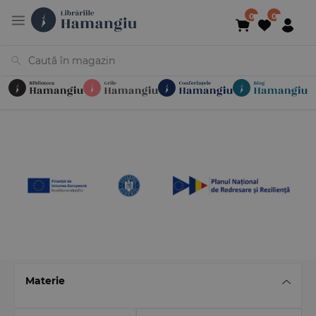
Cărți
Noutăți
În curs de apariție
Reduceri
Evenimente
Librării
Contact
Newsletter
031 425 4
Materie