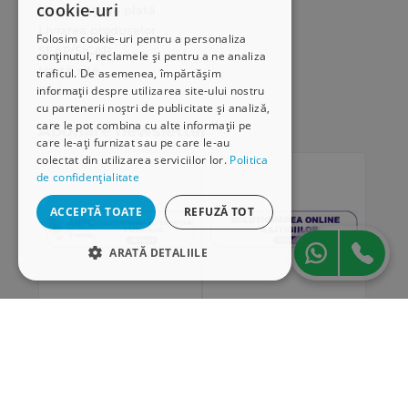
cookie-uri
Modalități de plată
Livrarea produselor
Folosim cookie-uri pentru a personaliza
SEAP/SICAP
conținutul, reclamele și pentru a ne analiza
Hartă site
traficul. De asemenea, împărtășim
Cariere
informații despre utilizarea site-ului nostru
cu partenerii noștri de publicitate și analiză,
care le pot combina cu alte informații pe
Abonare newsletter
care le-ați furnizat sau pe care le-au
colectat din utilizarea serviciilor lor.
Politica
de confidențialitate
ACCEPTĂ TOATE
REFUZĂ TOT
ARATĂ DETALIILE
STRICT NECESARE
DE PERFORMANȚĂ
„Conținutul acestui material nu reprezintă în mod
DE TARGETARE
obligatoriu poziția oficială a Uniunii Europene sau a
Guvernului României”
DE FUNCŢIONALITATE