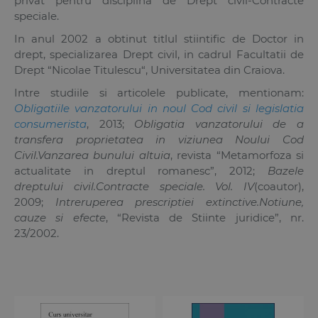
privat pentru disciplina de Drept civil-Contracte
speciale.
In anul 2002 a obtinut titlul stiintific de Doctor in
drept, specializarea Drept civil, in cadrul Facultatii de
Drept “Nicolae Titulescu“, Universitatea din Craiova.
Intre studiile si articolele publicate, mentionam:
Obligatiile vanzatorului in noul Cod civil si legislatia
consumerista
, 2013;
Obligatia vanzatorului de a
transfera proprietatea in viziunea Noului Cod
Civil.Vanzarea bunului altuia
, revista “Metamorfoza si
actualitate in dreptul romanesc”, 2012;
Bazele
dreptului civil.Contracte speciale. Vol. IV
(coautor),
2009;
Intreruperea prescriptiei extinctive.Notiune,
cauze si efecte
, “Revista de Stiinte juridice”, nr.
23/2002.