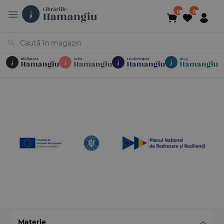
Cărți
Noutăți
În curs de apariție
Reduceri
Evenimente
Librării
Contact
Newsletter
031 425 4
Materie