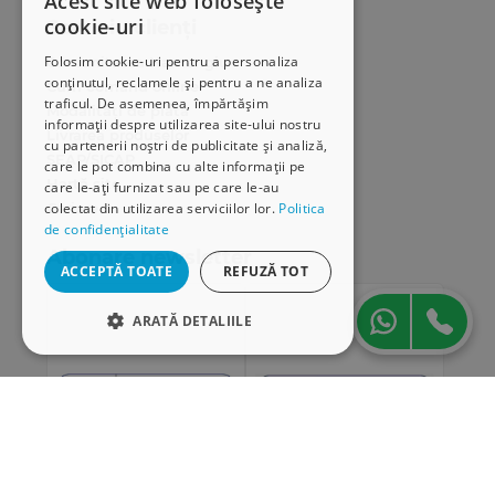
Acest site web folosește
cookie-uri
Serviciu clienți
Folosim cookie-uri pentru a personaliza
Comunitatea Hamangiu
conținutul, reclamele și pentru a ne analiza
Cum comand online
traficul. De asemenea, împărtășim
Modalități de plată
informații despre utilizarea site-ului nostru
Livrarea produselor
cu partenerii noștri de publicitate și analiză,
SEAP/SICAP
care le pot combina cu alte informații pe
Hartă site
care le-ați furnizat sau pe care le-au
colectat din utilizarea serviciilor lor.
Politica
Cariere
de confidențialitate
Abonare newsletter
ACCEPTĂ TOATE
REFUZĂ TOT
ARATĂ DETALIILE
STRICT NECESARE
DE PERFORMANȚĂ
DE TARGETARE
DE FUNCŢIONALITATE