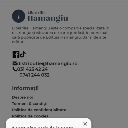
Librăriile Hamangiu este o companie specializată în
distribuția și vânzarea de carte juridică, în principal
cărți publicate de Editura Hamangiu, dar și de alte
edituri.
distributie@hamangiu.ro
031 425 42 24
0741 244 032
Informații
Despre noi
Termeni & condiții
Politica de confidențialitate
Politica de cookies
×
ANPC