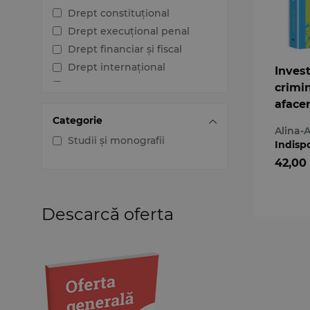
Drept constituțional
Drept execuțional penal
Drept financiar și fiscal
Drept internațional
Inves
Drept penal
crimin
Drept procesual civil
afacer
Categorie
Drept procesual penal
Alina-
Dreptul afacerilor
Studii și monografii
Indisp
Dreptul familiei
42,00
Dreptul mediului
Dreptul muncii și securității
sociale
Descarcă oferta
Dreptul noilor tehnologii
Dreptul proprietății
intelectuale
Dreptul Uniunii Europene
Jurisprudența instanțelor
judecătorești