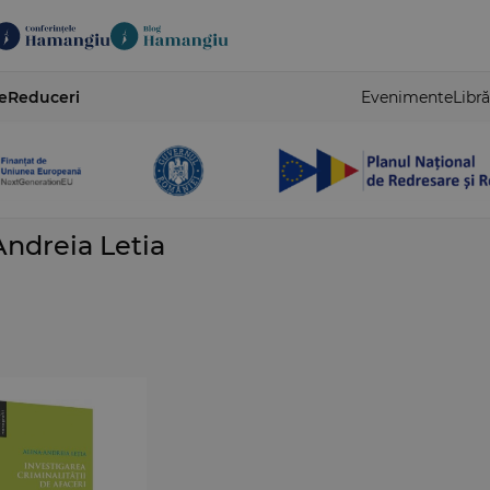
e
Reduceri
Evenimente
Libră
Andreia Letia