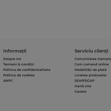
Informații
Serviciu clienți
Despre noi
Comunitatea Haman
Termeni & condiții
Cum comand online
Politica de confidențialitate
Modalități de plată
Politica de cookies
Livrarea produselor
ANPC
SEAP/SICAP
Hartă site
Cariere