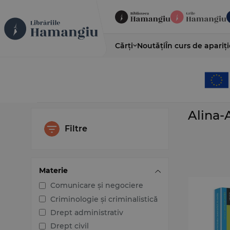
Cărți
Noutăți
În curs de apariți
Alina-
Filtre
Materie
Comunicare și negociere
Criminologie și criminalistică
Drept administrativ
Drept civil