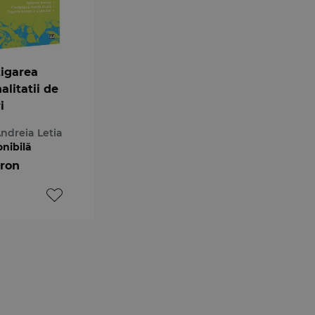
tigarea
alitatii de
i
Andreia Letia
onibilă
 ron