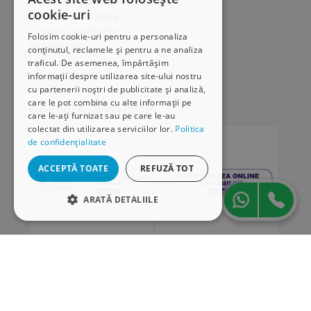
Cum comand online
cookie-uri
Modalități de plată
Livrarea produselor
Folosim cookie-uri pentru a personaliza
SEAP/SICAP
conținutul, reclamele și pentru a ne analiza
Hartă site
traficul. De asemenea, împărtășim
informații despre utilizarea site-ului nostru
Cariere
cu partenerii noștri de publicitate și analiză,
care le pot combina cu alte informații pe
Abonare newsletter
care le-ați furnizat sau pe care le-au
colectat din utilizarea serviciilor lor.
Politica
de confidențialitate
ACCEPTĂ TOATE
REFUZĂ TOT
ARATĂ DETALIILE
STRICT NECESARE
DE PERFORMANȚĂ
„Conținutul acestui material nu reprezintă în mod
DE TARGETARE
obligatoriu poziția oficială a Uniunii Europene sau a
Guvernului României”
DE FUNCŢIONALITATE