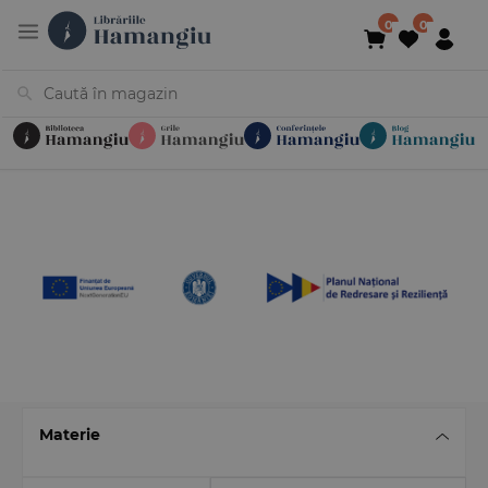
Cărți
Noutăți
În curs de apariție
Reduceri
Evenimente
Librării
Contact
Newsletter
031 425 4
Materie