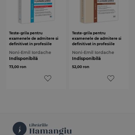
Teste-grila pentru
Teste-grila pentru
examenele de admitere si
examenele de admitere si
definitivat in profesiile
definitivat in profesiile
juridice. Drept procesual
juridice
Noni-Emil Iordache
Noni-Emil Iordache
civil. Editia a 2-a
Indisponibilă
Indisponibilă
73,00 ron
52,00 ron