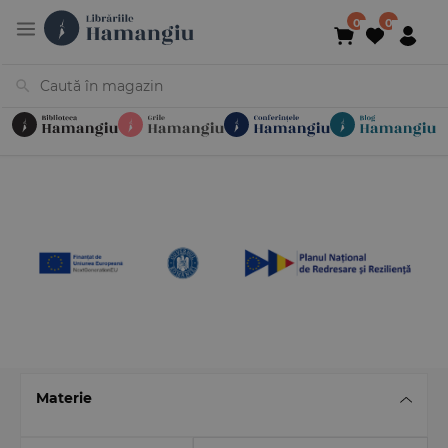
Cărți
Noutăți
În curs de apariție
Reduceri
Evenimente
Librării
Contact
Newsletter
031 425 4
Materie