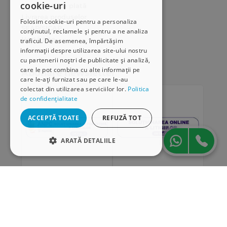
cookie-uri
Modalități de plată
Livrarea produselor
Folosim cookie-uri pentru a personaliza
SEAP/SICAP
conținutul, reclamele și pentru a ne analiza
Hartă site
traficul. De asemenea, împărtășim
Cariere
informații despre utilizarea site-ului nostru
cu partenerii noștri de publicitate și analiză,
care le pot combina cu alte informații pe
Abonare newsletter
care le-ați furnizat sau pe care le-au
colectat din utilizarea serviciilor lor.
Politica
de confidențialitate
ACCEPTĂ TOATE
REFUZĂ TOT
ARATĂ DETALIILE
STRICT NECESARE
DE PERFORMANȚĂ
„Conținutul acestui material nu reprezintă în mod
DE TARGETARE
obligatoriu poziția oficială a Uniunii Europene sau a
Guvernului României”
DE FUNCŢIONALITATE