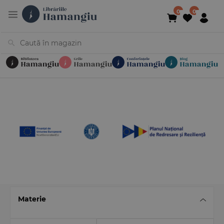
Cărți
Noutăți
În curs de apariție
Reduceri
Evenimente
Librării
Contact
Newsletter
031 425 4
Materie