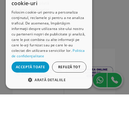
cookie-uri
Modalități de plată
Livrarea produselor
Folosim cookie-uri pentru a personaliza
SEAP/SICAP
conținutul, reclamele și pentru a ne analiza
Hartă site
traficul. De asemenea, împărtășim
Cariere
informații despre utilizarea site-ului nostru
cu partenerii noștri de publicitate și analiză,
care le pot combina cu alte informații pe
Abonare newsletter
care le-ați furnizat sau pe care le-au
colectat din utilizarea serviciilor lor.
Politica
de confidențialitate
ACCEPTĂ TOATE
REFUZĂ TOT
ARATĂ DETALIILE
STRICT NECESARE
DE PERFORMANȚĂ
„Conținutul acestui material nu reprezintă în mod
DE TARGETARE
obligatoriu poziția oficială a Uniunii Europene sau a
Guvernului României”
DE FUNCŢIONALITATE