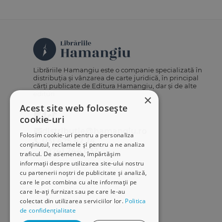
Librăriile Hamangiu este o companie specializată în
distribuția și vânzarea de carte juridică, în principal
cărți publicate de Editura Hamangiu, dar și de alte
edituri.
×
Acest site web folosește
cookie-uri
distributie@hamangiu.ro
Folosim cookie-uri pentru a personaliza
031 425 42 24
conținutul, reclamele și pentru a ne analiza
0741 244 032
traficul. De asemenea, împărtășim
informații despre utilizarea site-ului nostru
cu partenerii noștri de publicitate și analiză,
care le pot combina cu alte informații pe
care le-ați furnizat sau pe care le-au
colectat din utilizarea serviciilor lor.
Politica
de confidențialitate