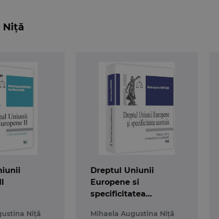
 Niță
ourg. (…) La urma urmei, suntem cu totii solidari: ins
fara statele membre, iar statele membre nu isi vor ating
iunii
Dreptul Uniunii
I
Europene si
specificitatea
acestuia. Editia a 2-a
ustina Niță
Mihaela Augustina Niță