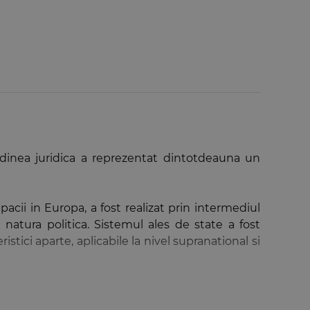
 ordinea juridica a reprezentat dintotdeauna un
acii in Europa, a fost realizat prin intermediul
 natura politica. Sistemul ales de state a fost
stici aparte, aplicabile la nivel supranational si
a ce isi doreste sa fie in viitor, cuvintele lui
iunii 2010”: „Secretul succesului Europei este