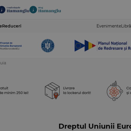
e
Reduceri
Evenimente
Libră
tuia
Dreptul Uniunii Eur