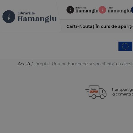
Cărți
Noutăți
În curs de apariți
Acasă
/
Dreptul Uniunii Europene si specificitatea aces