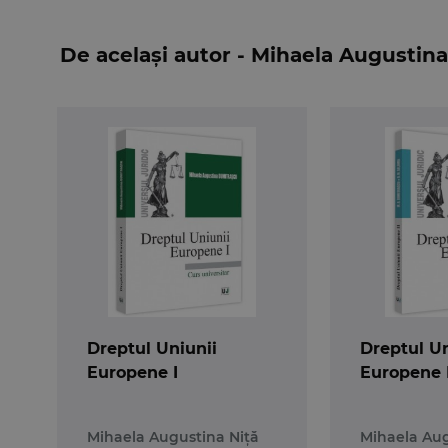
modelul unic comunitar. (…)
De același autor - Mihaela Augustina
Europa nu inseamna numai Bruxelles sau Strasb
Uniunea nu isi va atinge obiectivele in Europa 
Dreptul Uniunii
Dreptul Un
Europene I
Europene I
Mihaela Augustina Niță
Mihaela Aug