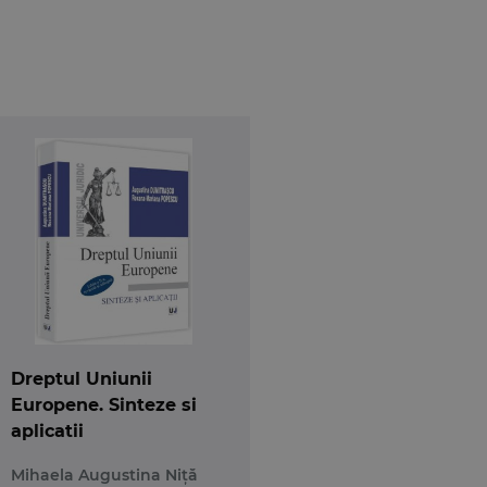
titutiile europene, statele membre, regiunile.
e obiectivele in lume fara Uniunea Europeana.”
Dreptul Uniunii
Europene. Sinteze si
aplicatii
Mihaela Augustina Niță