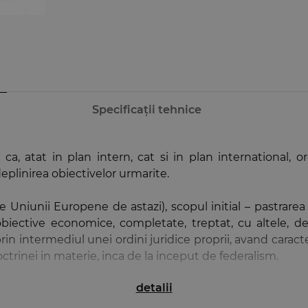
Specificații tehnice
l ca, atat in plan intern, cat si in plan international,
linirea obiectivelor urmarite.
Uniunii Europene de astazi), scopul initial – pastrarea p
biective economice, completate, treptat, cu altele, de
in intermediul unei ordini juridice proprii, avand caracteri
ctrinei in materie, inca de la inceput de federalism.
detalii
ntru ceea ce este Uniunea Europeana astazi si pentru cee
iei Europene, rostite cu ocazia discursului „Starea Un