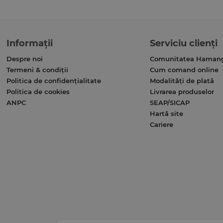
Informații
Serviciu clienți
Despre noi
Comunitatea Haman
Termeni & condiții
Cum comand online
Politica de confidențialitate
Modalități de plată
Politica de cookies
Livrarea produselor
ANPC
SEAP/SICAP
Hartă site
Cariere