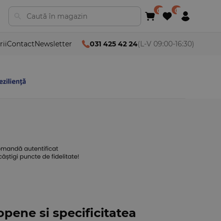
rii
Contact
Newsletter
031 425 42 24
(L-V 09:00-16:30)
opene si specificitatea