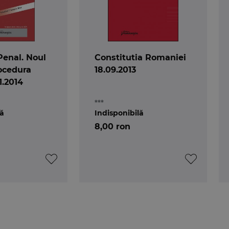
Penal. Noul
Constitutia Romaniei
ocedura
18.09.2013
1.2014
***
lă
Indisponibilă
8,00 ron