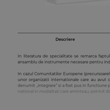
Descriere
In literatura de specialitate se remarca faptu
ansamblu de instrumente necesare pentru indep
In cazul Comunitatilor Europene (precursoarele 
unor organizatii internationale care au avut o
denumit „integrare” si a fost pus in functiune pr
national in modalitati care aminteau, potrivit do
In acest context, consideram reprezentative, pe
José Manuel Durao Barroso, Presedintele Comis