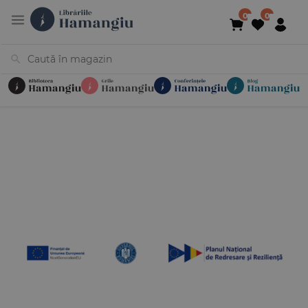
Cărți
Noutăți
În curs de apariție
Reduceri
Evenimente
Librării
Contact
Newsletter
031 425 4