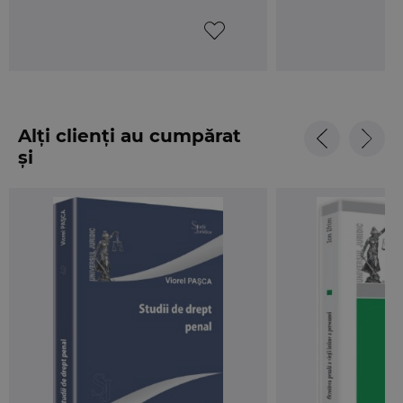
Cititorii vor gasi in lucrare atat probleme teoretice, cat si
practica judiciara legate de dreptul proprietatii private a
statului in proiectul noului Cod penal, raspunderea penala a
persoanei juridice, bancruta frauduloasa, deturnarea de
fonduri, infractiunile de coruptie, infractiunea impotriva
Alți clienți au cumpărat
intereselor financiare ale comunitatii europene etc. Cartea
și
reprezinta un instrument de lucru necesar practicienilor
avand totodata rolul de a familiariza studentii si justitiabilii in
domeniul dreptului penal al afacerilor.