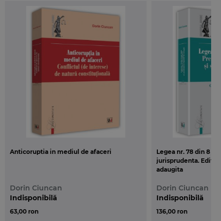
Principiile fundamentale sunt valabile si in situatia unor
modificari fundamentale ale sistemului unei tari, precum cele
pe care le reprezinta tranzitia de la un regim totalitar la o
forma democratica de guvernare si reforma structurii politice,
juridice si economice a statului, fenomene care conduc
inevitabil la adoptarea unor legi economice si sociale pe scara
larga.
Refacerea totala a legislatiei, care sa duca la reguli de
procedura clare si simplificate, ar face sistemul mai previzibil
in aplicarea sa, spre deosebire de sistemul actual, ale carui
prevederi sunt dispersate, neomogene, trebuie sa impuna un
Anticoruptia in mediul de afaceri
Legea nr. 78 din 8 ma
just echilibru intre interesele proprietarilor si interesul general
jurisprudenta. Editia 
al colectivitatii.
adaugita
Dorin Ciuncan
Dorin Ciuncan
Lucrarea este structurata pe trei parti, respectiv Partea
Indisponibilă
Indisponibilă
generala, Drept penal substantial si Elemente de drept
63,00 ron
136,00 ron
procesual penal.