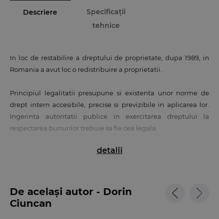
Specificații
Descriere
tehnice
In loc de restabilire a dreptului de proprietate, dupa 1989, in
Romania a avut loc o redistribuire a proprietatii.
Principiul legalitatii presupune si existenta unor norme de
drept intern accesibile, precise si previzibile in aplicarea lor.
Ingerinta autoritatii publice in exercitarea dreptului la
respectarea bunurilor trebuie sa fie cea legala.
detalii
Incertitudinea - fie ea legislativa, administrativa sau legata de
practicile aplicate de autoritati - constituie un factor ce trebuie
luat in considerare pentru a aprecia conduita statului. Atunci
cand in cauza este o chestiune de interes general, puterile
De același autor - Dorin
publice sunt obligate sa reactioneze in timp util, in mod
Ciuncan
corect si cu cea mai mare coerenta.