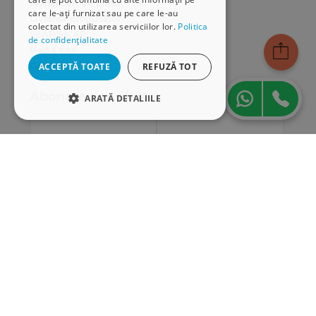
Modalități de plată
care le-ați furnizat sau pe care le-au
Livrarea produselor
colectat din utilizarea serviciilor lor.
Politica
SEAP/SICAP
de confidențialitate
Hartă site
Cariere
ACCEPTĂ TOATE
REFUZĂ TOT
Abonare newsletter
ARATĂ DETALIILE
STRICT NECESARE
DE PERFORMANȚĂ
DE TARGETARE
DE FUNCŢIONALITATE
Strict necesare
De performanță
De targetare
De funcţionalitate
Cookie-urile strict necesare permit