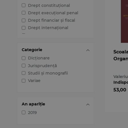
Drept constituțional
Drept execuțional penal
Drept financiar și fiscal
Drept internațional
Drept penal
Drept procesual civil
Categorie
Drept procesual penal
Scoal
Dreptul afacerilor
Dicționare
Organ
Dreptul familiei
Jurisprudență
Dreptul mediului
Studii și monografii
Valeriu
Dreptul muncii și securității
Variae
Indisp
sociale
53,00
Dreptul noilor tehnologii
Dreptul proprietății
An apariție
intelectuale
2019
Dreptul Uniunii Europene
Jurisprudența instanțelor
judecătorești