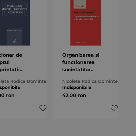
tionar de
Organizarea si
ptul
functionarea
prietatii
societatilor
electuale
comerciale
oleta Rodica Dominte
Nicoleta Rodica Dominte
sponibilă
Indisponibilă
00 ron
42,00 ron