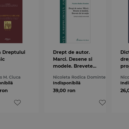
a Dreptului
Drept de autor.
Dic
ic
Marci. Desene si
dre
modele. Brevete
pro
de inventie
int
s M. Ciuca
Nicoleta Rodica Dominte
Nic
onibilă
Indisponibilă
Indi
 ron
39,00 ron
26,