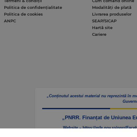
Termeni & condiții
Cum comand online
Politica de confidențialitate
Modalități de plată
Politica de cookies
Livrarea produselor
ANPC
SEAP/SICAP
Hartă site
Cariere
„Conținutul acestui material nu reprezintă în m
Guvern
„PNRR. Finanțat de Uniunea 
Website – https://mfe.gov.ro/pnrr/
Faceb