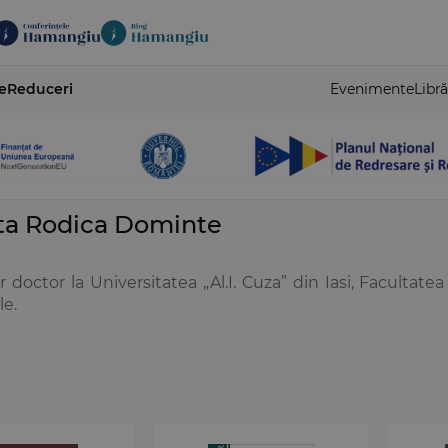
e
Reduceri
Evenimente
Libră
ta Rodica Dominte
r doctor la Universitatea „Al.I. Cuza” din Iasi, Facultatea
le.