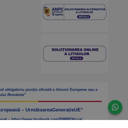
od obligatoriu poziția oficială a Uniunii Europene sau a
ului României”
Europeană – UrmătoareaGenerațieUE”
ook – https://www.facebook.com/PNRROfiicial