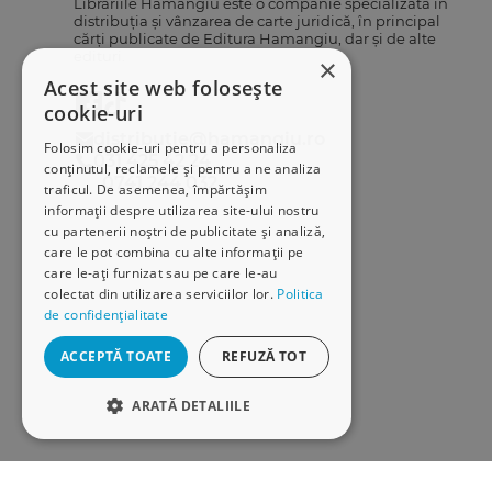
Librăriile Hamangiu este o companie specializată în
distribuția și vânzarea de carte juridică, în principal
cărți publicate de Editura Hamangiu, dar și de alte
edituri.
×
Acest site web folosește
cookie-uri
distributie@hamangiu.ro
Folosim cookie-uri pentru a personaliza
031 425 42 24
conținutul, reclamele și pentru a ne analiza
0741 244 032
traficul. De asemenea, împărtășim
informații despre utilizarea site-ului nostru
cu partenerii noștri de publicitate și analiză,
care le pot combina cu alte informații pe
care le-ați furnizat sau pe care le-au
colectat din utilizarea serviciilor lor.
Politica
de confidențialitate
ACCEPTĂ TOATE
REFUZĂ TOT
ARATĂ DETALIILE
STRICT NECESARE
DE PERFORMANȚĂ