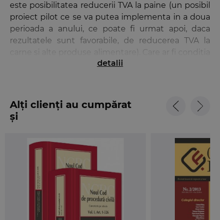
este posibilitatea reducerii TVA la paine (un posibil
proiect pilot ce se va putea implementa in a doua
perioada a anului, ce poate fi urmat apoi, daca
rezultatele sunt favorabile, de reducerea TVA la
carne si alte produse alimentare). Care ar fi conditia
detalii
(mai ales sub presiunea FMI) de a reusi acest
proiect: aplicand cota de TVA de 9% sa se ajunga la
incasari la buget mai mari decat aplicand cota de
TVA de 24%. Se poate, dar cu o crestere foarte mare
Alți clienți au cumpărat
a economiei fiscalizate si o diminuare consistenta a
și
evaziunii fiscale. Greu de crezul pe termen scurt.”
Rubrica Info curier cuprinde:
• legislatia fiscal-contabila nationala si europeana
publicata in Monitorul Oficial si in Jurnalul Oficial al
Uniunii Europene in perioada 1-24 martie 2013
• Agenda obligatiilor fiscale pe luna aprilie oferita
de Ernst & Young
In cadrul rubricii Young IFA Network Emilian
Miricescu (lector univ. dr., Departamentul de