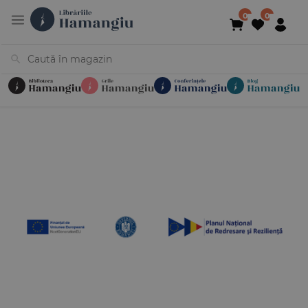
Cărți
Noutăți
În curs de apariție
Reduceri
Evenimente
Librării
Contact
Newsletter
031 425 4