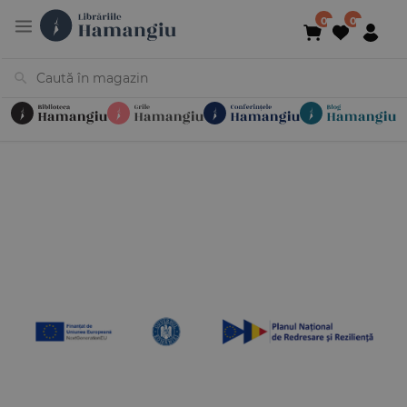
Cărți
Noutăți
În curs de apariție
Reduceri
Evenimente
Librării
Contact
Newsletter
031 425 4