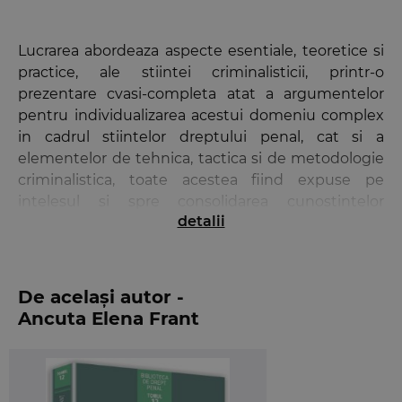
Lucrarea abordeaza aspecte esentiale, teoretice si
practice, ale stiintei criminalisticii, printr-o
prezentare cvasi-completa atat a argumentelor
pentru individualizarea acestui domeniu complex
in cadrul stiintelor dreptului penal, cat si a
elementelor de tehnica, tactica si de metodologie
criminalistica, toate acestea fiind expuse pe
intelesul si spre consolidarea cunostintelor
detalii
cititorilor.
Cursul universitar trateaza aspecte precum:
- Relatia criminalisticii cu alte stiinte;
De același autor -
- Aparitia si dezvoltarea acestui domeniu;
Ancuta Elena Frant
- Principiile criminalisticii si metodologia
identificarii criminalistice;
- Elemente de tehnica criminalistica (diferitele
tipuri de urme);