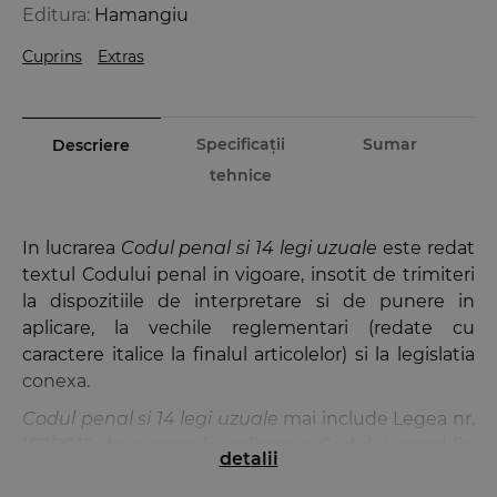
Editura:
Hamangiu
Cuprins
Extras
Specificații
Sumar
Descriere
tehnice
In lucrarea
Codul penal si 14 legi uzuale
este redat
textul Codului penal in vigoare, insotit de trimiteri
la dispozitiile de interpretare si de punere in
aplicare, la vechile reglementari (redate cu
caractere italice la finalul articolelor) si la legislatia
conexa.
Codul penal si 14 legi uzuale
mai include Legea nr.
187/2012 de punere in aplicare a Codului penal (in
detalii
extras), precum si 13 legi speciale care contin