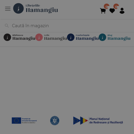
Cărți
Noutăți
În curs de apariție
Reduceri
Evenimente
Librării
Contact
Newsletter
031 425 4