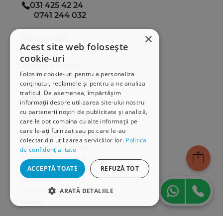
031 425 42 24
0741 244 032
×
Informații
Acest site web folosește
Despre noi
cookie-uri
Termeni & condiții
Folosim cookie-uri pentru a personaliza
Politica de confidențialitate
conținutul, reclamele și pentru a ne analiza
Politica de cookies
traficul. De asemenea, împărtășim
ANPC
informații despre utilizarea site-ului nostru
cu partenerii noștri de publicitate și analiză,
Serviciu clienți
care le pot combina cu alte informații pe
care le-ați furnizat sau pe care le-au
Comunitatea Hamangiu
colectat din utilizarea serviciilor lor.
Politica
Cum comand online
de confidențialitate
Modalități de plată
ACCEPTĂ TOATE
REFUZĂ TOT
Livrarea produselor
SEAP/SICAP
Hartă site
ARATĂ DETALIILE
Cariere
STRICT NECESARE