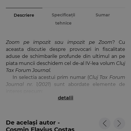
Specificații
Sumar
Descriere
tehnice
Zoom pe impozit sau impozit pe Zoom
? Cu
aceasta discutie despre provocari in fiscalitate
aduse de schimbarile profunde din ultimul an pe
piata muncii deschidem cel de-al IV-lea volum
Cluj
Tax Forum Journal.
In selectia acestui prim numar (
Cluj Tax Forum
Journal nr. 1/2021
) sunt abordate elemente de
interes precum:
detalii
–
Evolutii recente la nivel fiscal din Uniunea
Europeana si din lumea fiscalitatii internationale
(in cadrul rubricii
Noutati fiscale
):
●
OCDE
. Apel pentru limitarea activitatii
De același autor -
profesionistilor care faciliteaza evaziunea fiscala si
Cosmin Flavius Costas