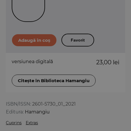
Favorit
versiunea digitală
23,00 lei
Citește în Biblioteca Hamangiu
ISBN/ISSN:
2601-5730_01_2021
Editura:
Hamangiu
Cuprins
Extras