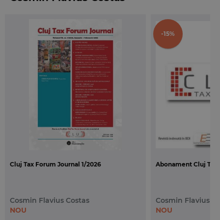
alte infractiuni financiare;
●
Post-Brexit
. Acordul de Comert si Cooperare;
●
Portalul electronic REX
devine operational;
-15%
● Suedia intensifica verificarile privind
comertul
electronic si declararea veniturilor din chirii
.
–
Grupul fiscal
. Abordat intr-un studiu consistent
dedicat viitorului impozitarii beneficiilor
societatilor, in contextul consolidarii fiscale, cu
propuneri de reglementare imediata la nivel
national.
–
Evaziunea fiscala
. Poate exista evaziunea fiscala
de la art. 9 alin. (1) lit. c) din Legea nr. 241/2005 in
cazul taxei pe valoarea adaugata? Dupa mai bine
de 15 ani de la reglementarea acestei infractiuni, in
Cluj Tax Forum Journal 1/2026
Abonament Cluj Tax 
acest articol se ridica dubii extrem de serioase cu
privire la posibilitatea (tehnica, fiscala, contabila) de
savarsire a infractiunii prevazute de art. 9 alin. (1) lit.
Cosmin Flavius Costas
Cosmin Flavius C
c) din Legea nr. 241/2005 in cazul TVA. O
NOU
NOU
contributie cu atat mai interesanta cu cat, recent,