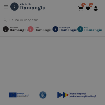
Cărți
Noutăți
În curs de apariție
Reduceri
Evenimente
Librării
Contact
Newsletter
031 425 4