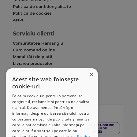
Politica de confidențialitate
Politica de cookies
ANPC
Serviciu clienți
Comunitatea Hamangiu
Cum comand online
Modalități de plată
Livrarea produselor
SEAP/SICAP
×
Hartă site
Acest site web folosește
Cariere
cookie-uri
Folosim cookie-uri pentru a personaliza
Abonare newsletter
conținutul, reclamele și pentru a ne analiza
traficul. De asemenea, împărtășim
informații despre utilizarea site-ului nostru
cu partenerii noștri de publicitate și analiză,
care le pot combina cu alte informații pe
care le-ați furnizat sau pe care le-au
colectat din utilizarea serviciilor lor.
Politica