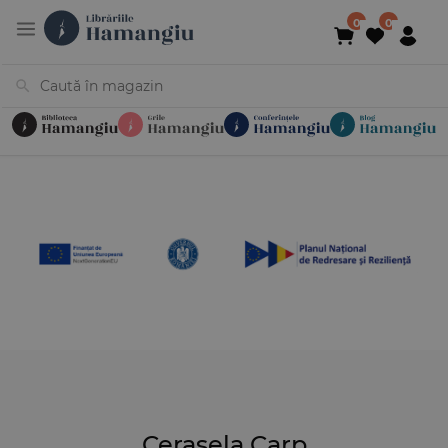
Cărți
Noutăți
În curs de apariție
Reduceri
Evenimente
Librării
Contact
Newsletter
031 425 4
Cerasela Carp