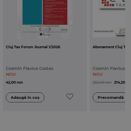
- Index alfabetic – cu trimitere la numerele marginale ale
deciziilor
- Lista cronologica a deciziilor pe sectii – cu trimitere la
.
numarul de pagina
Cluj Tax Forum Journal 1/2026
Abonament Cluj Tax 
Cosmin Flavius Costas
Cosmin Flavius C
NOU
NOU
42,00 ron
252,00 ron
214,20 ro