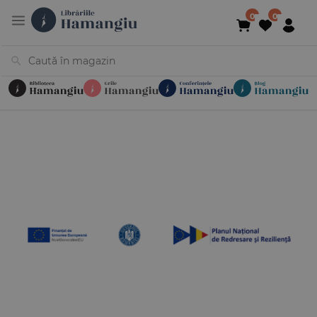
Cărți
Noutăți
În curs de apariție
Reduceri
Evenimente
Librării
Contact
Newsletter
031 425 4