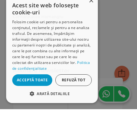
×
Acest site web folosește
Serviciu clienți
cookie-uri
Comunitatea Hamangiu
Folosim cookie-uri pentru a personaliza
Cum comand online
conținutul, reclamele și pentru a ne analiza
Modalități de plată
traficul. De asemenea, împărtășim
Livrarea produselor
informații despre utilizarea site-ului nostru
SEAP/SICAP
cu partenerii noștri de publicitate și analiză,
Hartă site
care le pot combina cu alte informații pe
care le-ați furnizat sau pe care le-au
Cariere
colectat din utilizarea serviciilor lor.
Politica
de confidențialitate
Abonare newsletter
ACCEPTĂ TOATE
REFUZĂ TOT
ARATĂ DETALIILE
STRICT NECESARE
DE PERFORMANȚĂ
DE TARGETARE