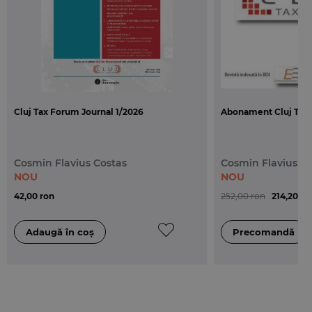
Apel
pune la dispozitia cititorilor urmatoarele
instrumente de cautare:
-
Index alfabetic
– cu trimitere la numerele
marginale ale deciziilor;
-
Lista deciziilor pe sectii
– cu trimitere la
Cluj Tax Forum Journal 1/2026
Abonament Cluj Tax 
numarul de pagina.
Cosmin Flavius Costas
Cosmin Flavius C
NOU
NOU
42,00 ron
252,00 ron
214,20 ro