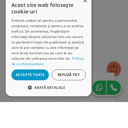
×
Acest site web folosește
Serviciu clienți
cookie-uri
Comunitatea Hamangiu
Folosim cookie-uri pentru a personaliza
Cum comand online
conținutul, reclamele și pentru a ne analiza
Modalități de plată
traficul. De asemenea, împărtășim
Livrarea produselor
informații despre utilizarea site-ului nostru
SEAP/SICAP
cu partenerii noștri de publicitate și analiză,
Hartă site
care le pot combina cu alte informații pe
care le-ați furnizat sau pe care le-au
Cariere
colectat din utilizarea serviciilor lor.
Politica
de confidențialitate
Abonare newsletter
ACCEPTĂ TOATE
REFUZĂ TOT
ARATĂ DETALIILE
STRICT NECESARE
DE PERFORMANȚĂ
DE TARGETARE