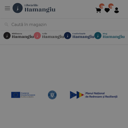
Cărți
Noutăți
În curs de apariție
Reduceri
Evenimente
Librării
Contact
Newsletter
031 425 4