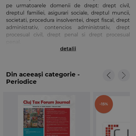
pe urmatoarele domenii de drept: drept civil,
dreptul familiei, asigurari sociale, dreptul muncii,
societati, procedura insolventei, drept fiscal, drept
administrativ, contencios administrativ, drept
procesual civil, drept penal si drept procesual
penal.
detalii
Acest numar a fost publicat in colaborare cu
urmatoarele Curti de Apel: Bacau, Bucuresti, Cluj,
Constanta, Craiova, Galati, Oradea, Pitesti, Ploiesti,
Din aceeași categorie -
Targu Mures, Timisoara.
Periodice
Fiecare numar al revistei include rubrica
„Organizare Judiciara” (material realizat de
-15%
Asociatia „Forumul Judecatorilor din Romania” –
www.forumuljudecatorilor.ro).
Pe langa Cuprins, revista
Buletinul Curtilor de