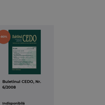
rgerea termenului de 6 luni)
rabile: încalcarea dreptului la un proces
-80%
unii)
a respectarea vietii private si de familie;
Buletinul CEDO, Nr.
6/2008
Indisponibilă