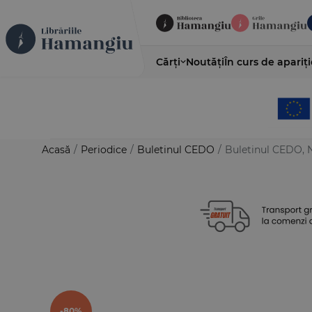
Cărți
Noutăți
În curs de apariți
Acasă
/
Periodice
/
Buletinul CEDO
/
Buletinul CEDO, N
-80%