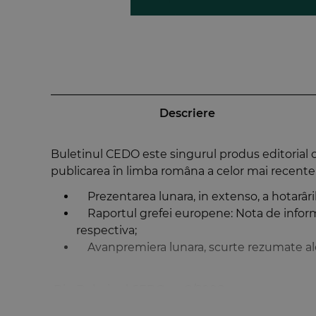
Descriere
Buletinul CEDO este singurul produs editorial ca
publicarea în limba româna a celor mai recente 
Prezentarea lunara, in extenso, a hotarâri
Raportul grefei europene: Nota de informar
respectiva;
Avanpremiera lunara, scurte rezumate ale
Din Buletinul CEDO nr. 8/2008:
Cauzele împotriva României – iunie 2008