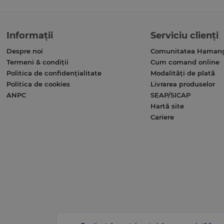
Informații
Serviciu clienți
Despre noi
Comunitatea Haman
Termeni & condiții
Cum comand online
Politica de confidențialitate
Modalități de plată
Politica de cookies
Livrarea produselor
ANPC
SEAP/SICAP
Hartă site
Cariere