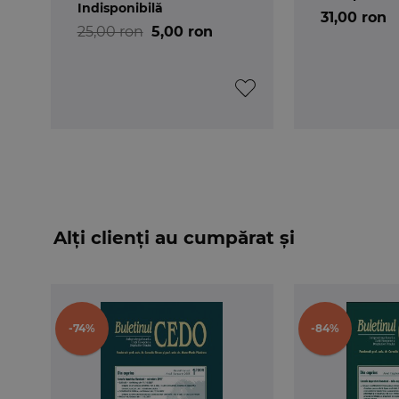
Indisponibilă
Cauza MELTEX LTD si MESROP MOVSESYAN î
31,00 ron
25,00 ron
5,00 ron
(necomunicarea motivelor ce au stat la baza refu
Alți clienți au cumpărat și
-74%
-84%