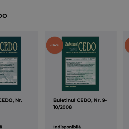
rea hotarârii; procedura de faliment al angajatorului: cu
EDO
potriva României
s în anulare; desfiintarea unei hotarâri judecatoresti favo
-84%
ectul cauzei; efecte; imobil nationalizat: valabilitatea cesi
lui Unit
 licita a copilului în Regatul Unit: neîncalcarea dreptului l
CEDO, Nr.
Buletinul CEDO, Nr. 9-
10/2008
itar; obligatii pozitive: încalcarea dreptului la viata)
lă
Indisponibilă