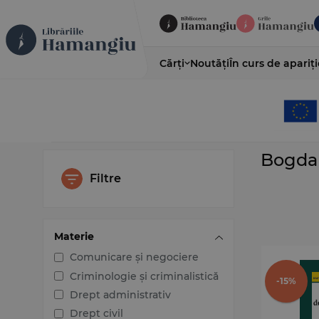
Cărți
Noutăți
În curs de apariți
Bogdan
Filtre
Materie
Comunicare și negociere
Criminologie și criminalistică
-15%
Drept administrativ
Drept civil