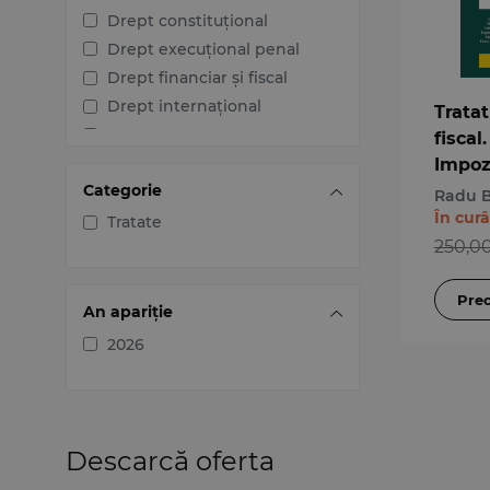
Drept constituțional
Drept execuțional penal
Drept financiar și fiscal
Drept internațional
Tratat
Drept penal
fiscal
Drept procesual civil
Impoz
Categorie
persoa
Drept procesual penal
Radu 
În cur
Dreptul afacerilor
Tratate
250,0
Dreptul familiei
Dreptul mediului
Dreptul muncii și securității
An apariție
sociale
2026
Dreptul noilor tehnologii
Dreptul proprietății
intelectuale
Dreptul Uniunii Europene
Descarcă oferta
Jurisprudența instanțelor
judecătorești