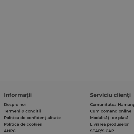
Informații
Serviciu clienți
Despre noi
Comunitatea Haman
Termeni & condiții
Cum comand online
Politica de confidențialitate
Modalități de plată
Politica de cookies
Livrarea produselor
ANPC
SEAP/SICAP