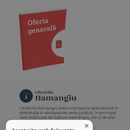
Medicină
Organizarea profesiilor
juridice
Protecția drepturilor omului
Psihologie
Teoria generală a dreptului
Variae
Librăriile Hamangiu este o companie specializată în
distribuția și vânzarea de carte juridică, în principal
cărți publicate de Editura Hamangiu, dar și de alte
edituri.
×