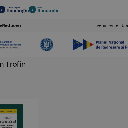
e
Reduceri
Evenimente
Libră
 Trofin