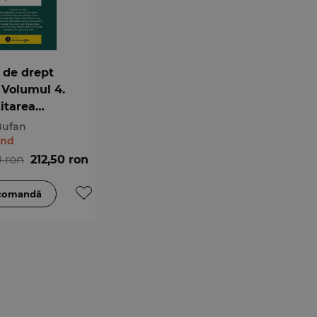
 de drept
. Volumul 4.
itarea
nelor fizice
Bufan
ând
0 ron
212,50 ron