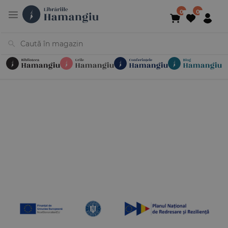
Cărți
Noutăți
În curs de apariție
Reduceri
Evenimente
Librării
Contact
Newsletter
031 425 4