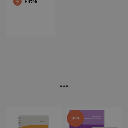
Filtre
***
-10%