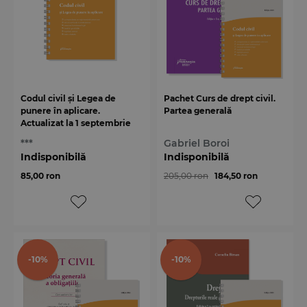
Codul civil și Legea de
Pachet Curs de drept civil.
punere în aplicare.
Partea generală
Actualizat la 1 septembrie
2025 - spiralat
***
Gabriel Boroi
Indisponibilă
Indisponibilă
85,00 ron
205,00 ron
184,50 ron
-10%
-10%