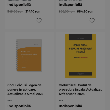
Indisponibilă
Indisponibilă
349,00 ron
314,10 ron
856,00 ron
684,80 ron
Codul civil și Legea de
Codul fiscal. Codul de
punere în aplicare.
procedura fiscala. Actualizat
Actualizat la 5 mai 2025 -
12 februarie 2025
spiralat
***
***
Indisponibilă
Indisponibilă