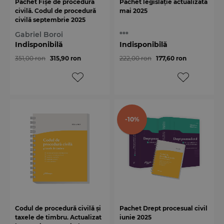
Pachet Fișe de procedură
Pachet legislație actualizată
civilă. Codul de procedură
mai 2025
civilă septembrie 2025
Gabriel Boroi
***
Indisponibilă
Indisponibilă
351,00 ron
315,90 ron
222,00 ron
177,60 ron
-10%
Codul de procedură civilă și
Pachet Drept procesual civil
taxele de timbru. Actualizat
iunie 2025