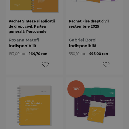
Pachet Sinteze și aplicații
Pachet Fișe drept civil
de drept civil. Partea
septembrie 2025
generală. Persoanele
Roxana Matefi
Gabriel Boroi
Indisponibilă
Indisponibilă
183,00 ron
164,70 ron
550,10 ron
495,00 ron
-10%