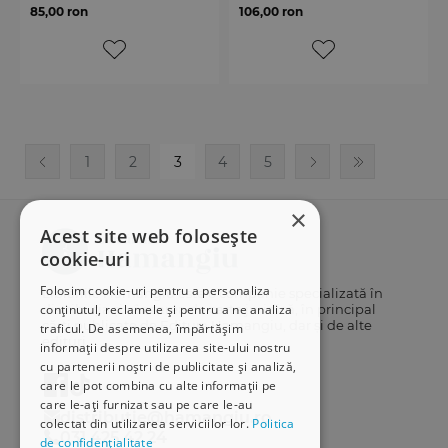
85,00 ron
106,00 ron
1
2
3
4
5
×
Acest site web folosește
cookie-uri
Folosim cookie-uri pentru a personaliza
Librăriile Hamangiu este o companie specializată în
conținutul, reclamele și pentru a ne analiza
distribuția și vânzarea de carte juridică, în principal
cărți publicate de Editura Hamangiu, dar și de alte
traficul. De asemenea, împărtășim
edituri.
informații despre utilizarea site-ului nostru
cu partenerii noștri de publicitate și analiză,
care le pot combina cu alte informații pe
care le-ați furnizat sau pe care le-au
distributie@hamangiu.ro
colectat din utilizarea serviciilor lor.
Politica
031 425 42 24
de confidențialitate