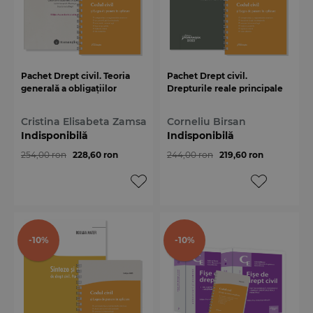
Pachet Drept civil. Teoria
Pachet Drept civil.
generală a obligațiilor
Drepturile reale principale
Cristina Elisabeta Zamsa
Corneliu Birsan
Indisponibilă
Indisponibilă
254,00 ron
228,60 ron
244,00 ron
219,60 ron
-10%
-10%