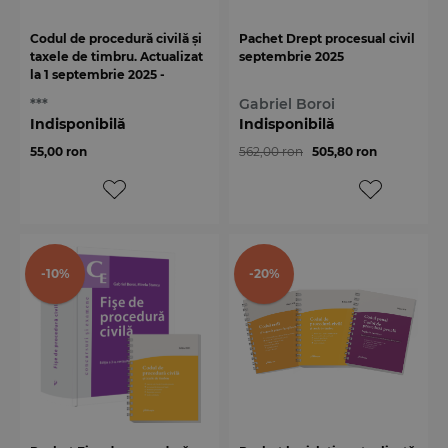
Codul de procedură civilă și
Pachet Drept procesual civil
taxele de timbru. Actualizat
septembrie 2025
la 1 septembrie 2025 -
spiralat
***
Gabriel Boroi
Indisponibilă
Indisponibilă
55,00 ron
562,00 ron
505,80 ron
-10%
-20%