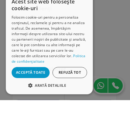
Acest site web folosește
cookie-uri
Serviciu clienți
Folosim cookie-uri pentru a personaliza
Comunitatea Hamangiu
conținutul, reclamele și pentru a ne analiza
Cum comand online
traficul. De asemenea, împărtășim
Modalități de plată
informații despre utilizarea site-ului nostru
Livrarea produselor
cu partenerii noștri de publicitate și analiză,
SEAP/SICAP
care le pot combina cu alte informații pe
Hartă site
care le-ați furnizat sau pe care le-au
colectat din utilizarea serviciilor lor.
Politica
Cariere
de confidențialitate
Abonare newsletter
ACCEPTĂ TOATE
REFUZĂ TOT
ARATĂ DETALIILE
STRICT NECESARE
DE PERFORMANȚĂ
DE TARGETARE
DE FUNCŢIONALITATE