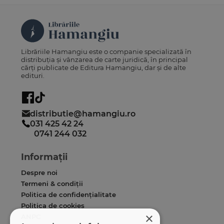
Librăriile Hamangiu este o companie specializată în
distribuția și vânzarea de carte juridică, în principal
cărți publicate de Editura Hamangiu, dar și de alte
edituri.
distributie@hamangiu.ro
031 425 42 24
0741 244 032
Informații
Despre noi
Termeni & condiții
Politica de confidențialitate
Politica de cookies
×
ANPC