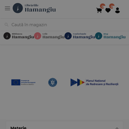
Cărți
Noutăți
În curs de apariție
Reduceri
Evenimente
Librării
Contact
Newsletter
031 425 4
Materie