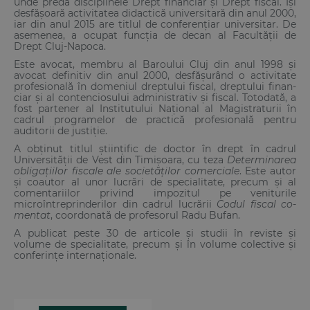
unde predă disciplinele Drept financiar și Drept fiscal. Își
desfășoară activitatea didactică universitară din anul 2000,
iar din anul 2015 are titlul de conferențiar universitar. De
asemenea, a ocupat funcția de decan al Facultății de
Drept Cluj‑Napoca.
Este avocat, membru al Baroului Cluj din anul 1998 și
avocat definitiv din anul 2000, desfășurând o activitate
profesională în domeniul dreptului fiscal, dreptului finan­
ciar și al contenciosului administrativ și fiscal. Totodată, a
fost partener al Institutu­lui Național al Magistraturii în
cadrul programelor de practică profesională pentru
auditorii de justiție.
A obținut titlul științific de doctor în drept în cadrul
Universității de Vest din Timișoara, cu teza
Determinarea
obligațiilor fiscale ale societăților comerciale
. Este autor
și coautor al unor lucrări de specialitate, precum și al
comentariilor privind impo­zitul pe veniturile
microîntreprinderilor din cadrul lucrării
Codul fiscal co­
mentat
, coordonată de profesorul Radu Bufan.
A publicat peste 30 de articole și studii în reviste și
volume de specialitate, precum și în volume colective și
conferințe internaționale.