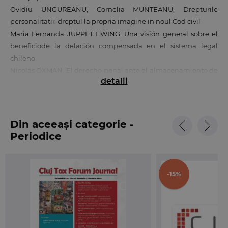
Ovidiu UNGUREANU, Cornelia MUNTEANU, Drepturile
personalitatii: dreptul la propria imagine in noul Cod civil
Maria Fernanda JUPPET EWING, Una visión general sobre el
beneficiode la delación compensada en el sistema legal
chileno
Nicolás OXMAN, El derecho penal ante el almacenamiento de
detalii
material pornográfico infantil żUna manifestación del derecho
penal del enemigo?
Carmen ALONSO LEDESMA, Algunas reflexiones sobre la
función (la utilidad) del capital social como técnica de
Din aceeași categorie -
protección de los acreedores
Periodice
Luis María MIRANDA SERRANO, La mercantilidad del contrato
como problema en el ordenamiento jurídico espańol
Cristina TUDOR, La cuantificación de dańos y perjuicios en la
-15%
aplicación privada del derecho europeo de la competencia
Monica GHEORGHE, Reglementarea conflictelor de munca si
solutionarea acestora in legislatia unor state, nemembre ale
Uniunii Europene