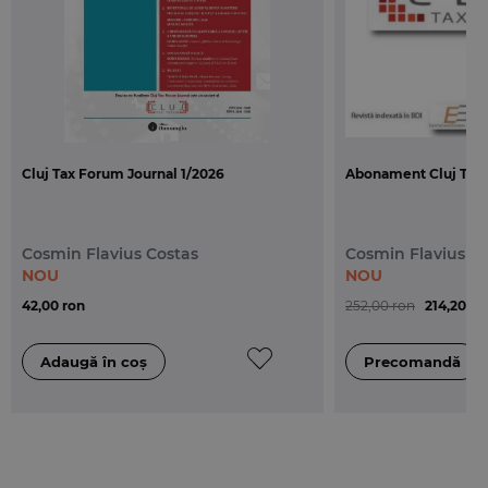
Andreea Corina TARSIA, Aspecte jurisprudentiale privind
conditiile declansarii procedurii reorganizarii judiciare
Cristina Ramona DUTA, Cateva consideratii privind conventia
matrimoniala
Ioan MUNTEAN, Aspecte teoretice si practice privind cauza
actului juridic civil
Adrian Alexandru BANCIU, Simulatia in conventiile
Cluj Tax Forum Journal 1/2026
Abonament Cluj Tax 
matrimoniale
2. Drept judiciar privat
Cosmin Flavius Costas
Cosmin Flavius C
Ioan LES, Interventia tertilor in conceptia noului Cod de
NOU
NOU
procedura civila
42,00 ron
252,00 ron
214,20 ro
James A. STRAZZELLA, The Concept of "Presence" in the Law
George Eduard ROGHINA, Consideratii cu privire la "Dreptul la
o durata rezonabila a procesului civil" instituit de articolul 6
paragraful 1 din Conventia europeana a drepturilor omului
Alexandru SUCIU, Incidente procesuale care afecteaza
cercetarea in fond a actiunii civile (I)
Cornel TEREACA, Principalele titluri executorii