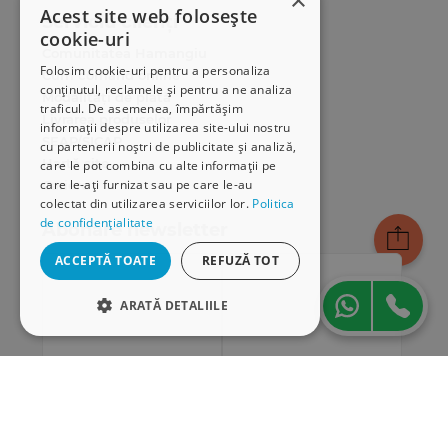
×
Acest site web folosește
Serviciu clienți
cookie-uri
Comunitatea Hamangiu
Folosim cookie-uri pentru a personaliza
Cum comand online
conținutul, reclamele și pentru a ne analiza
Modalități de plată
traficul. De asemenea, împărtășim
Livrarea produselor
informații despre utilizarea site-ului nostru
SEAP/SICAP
cu partenerii noștri de publicitate și analiză,
Hartă site
care le pot combina cu alte informații pe
care le-ați furnizat sau pe care le-au
Cariere
colectat din utilizarea serviciilor lor.
Politica
de confidențialitate
Abonare newsletter
ACCEPTĂ TOATE
REFUZĂ TOT
ARATĂ DETALIILE
STRICT NECESARE
DE PERFORMANȚĂ
DE TARGETARE