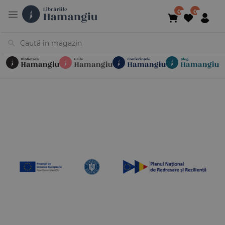
Cărți
Noutăți
În curs de apariție
Reduceri
Evenimente
Librării
Contact
Newsletter
031 425 4