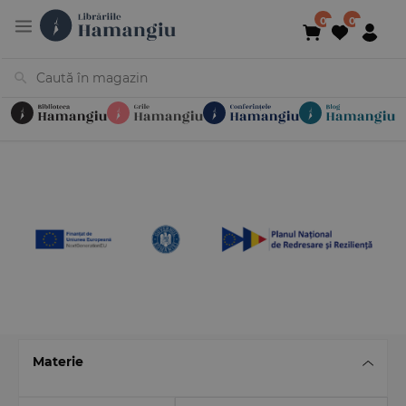
Cărți
Noutăți
În curs de apariție
Reduceri
Evenimente
Librării
Contact
Newsletter
031 425 4
Materie