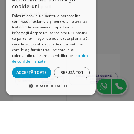
Cum comand online
cookie-uri
Modalități de plată
Livrarea produselor
Folosim cookie-uri pentru a personaliza
SEAP/SICAP
conținutul, reclamele și pentru a ne analiza
Hartă site
traficul. De asemenea, împărtășim
informații despre utilizarea site-ului nostru
Cariere
cu partenerii noștri de publicitate și analiză,
care le pot combina cu alte informații pe
Abonare newsletter
care le-ați furnizat sau pe care le-au
colectat din utilizarea serviciilor lor.
Politica
de confidențialitate
ACCEPTĂ TOATE
REFUZĂ TOT
ARATĂ DETALIILE
STRICT NECESARE
DE PERFORMANȚĂ
„Conținutul acestui material nu reprezintă în mod
DE TARGETARE
obligatoriu poziția oficială a Uniunii Europene sau a
Guvernului României”
DE FUNCŢIONALITATE