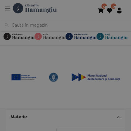
Cărți
Noutăți
În curs de apariție
Reduceri
Evenimente
Librării
Contact
Newsletter
031 425 4
Materie