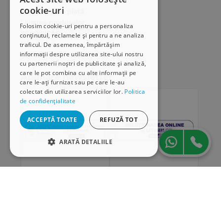
Cum comand online
cookie-uri
Modalități de plată
Livrarea produselor
Folosim cookie-uri pentru a personaliza
SEAP/SICAP
conținutul, reclamele și pentru a ne analiza
Hartă site
traficul. De asemenea, împărtășim
informații despre utilizarea site-ului nostru
Cariere
cu partenerii noștri de publicitate și analiză,
care le pot combina cu alte informații pe
Abonare newsletter
care le-ați furnizat sau pe care le-au
colectat din utilizarea serviciilor lor.
Politica
de confidențialitate
ACCEPTĂ TOATE
REFUZĂ TOT
ARATĂ DETALIILE
STRICT NECESARE
DE PERFORMANȚĂ
„Conținutul acestui material nu reprezintă în mod
DE TARGETARE
obligatoriu poziția oficială a Uniunii Europene sau a
Guvernului României”
DE FUNCŢIONALITATE