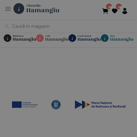
Cărți
Noutăți
În curs de apariție
Reduceri
Evenimente
Librării
Contact
Newsletter
031 425 4