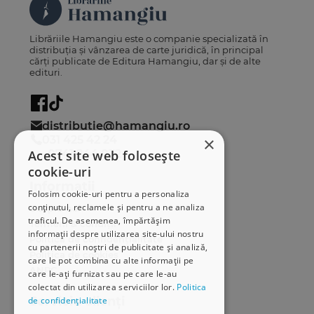
Librăriile Hamangiu este o companie specializată în
distribuția și vânzarea de carte juridică, în principal
cărți publicate de Editura Hamangiu, dar și de alte
edituri.
distributie@hamangiu.ro
031 425 42 24
×
0741 244 032
Acest site web folosește
cookie-uri
Informații
Folosim cookie-uri pentru a personaliza
conținutul, reclamele și pentru a ne analiza
Despre noi
traficul. De asemenea, împărtășim
Termeni & condiții
informații despre utilizarea site-ului nostru
Politica de confidențialitate
cu partenerii noștri de publicitate și analiză,
Politica de cookies
care le pot combina cu alte informații pe
ANPC
care le-ați furnizat sau pe care le-au
colectat din utilizarea serviciilor lor.
Politica
Serviciu clienți
de confidențialitate