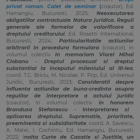
privat roman. Caiet de seminar
(
coautor), Ed.
Hamangiu, Bucuresti, 2025;
Neexecutarea
obligatiilor contractuale
.
Natura juridica. Reguli
generale ale formelor de valorificare a
dreptului creditorului
, Ed. Rosetti International,
Bucuresti, 2024;
Particularitatile actiunilor
arbitrarii in procedura formulara
(coautor), in
volumul colectiv
In memoriam
Viorel Mihai
Ciobanu
–
Dreptul procesual si
dreptul
substantial la inceputul mileniului al III-lea
,
coord. T.C. Briciu, M. Nicolae, P. Pop, Ed. Universul
Juridic, Bucuresti, 2023;
Consideratii despre
influenta actiunilor de buna-credinta asupra
regulilor de interpretare a actului juridic
(coautor), in volumul colectiv
In honorem
Brandusa Stefanescu
–
Interpretarea si
aplicarea dreptului. Suprematie, prioritate,
preeminenta si subsidiaritate
, coord. A. Savescu,
A. Matei, I. Cochintu, Ed. Hamangiu, Bucuresti,
2022;
I
nalta Curte de Casatie si Justitie, un