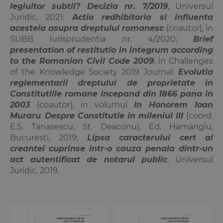
legiuitor subtil? Decizia nr. 7/2019
, Universul
Juridic, 2021;
Actio redhibitoria si influenta
acesteia asupra dreptului romanesc
(coautor), in
SUBB Iurisprudentia nr. 4/2020;
Brief
presentation of restitutio in integrum according
to the Romanian Civil Code 2009
, in Challenges
of the Knowledge Society 2019 Journal;
Evolutia
reglementarii dreptului de proprietate in
Constitutiile romane incepand din 1866 pana in
2003
(coautor), in volumul
In Honorem
Ioan
Muraru
.
Despre Constitutie in mileniul III
(coord.
E.S. Tanasescu, St. Deaconu), Ed. Hamangiu,
Bucuresti, 2019;
Lipsa caracterului cert al
creantei cuprinse intr-o cauza penala dintr-un
act autentificat de notarul public
, Universul
Juridic, 2019.