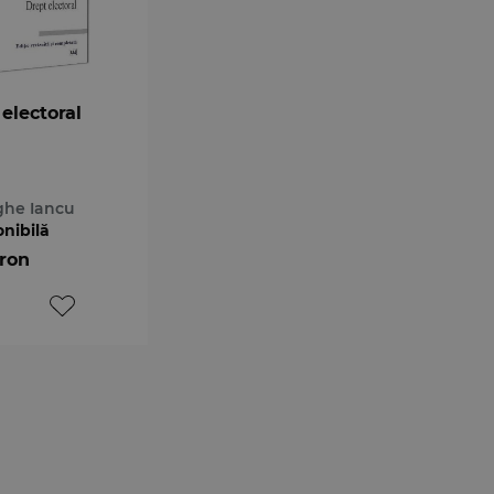
electoral
ghe Iancu
onibilă
 ron