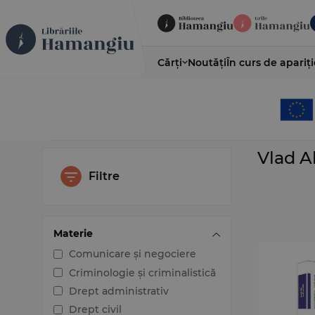
Cărți
Noutăți
În curs de apariți
Vlad A
Filtre
Materie
Comunicare și negociere
Criminologie și criminalistică
Drept administrativ
Drept civil