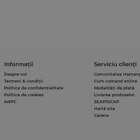
Informații
Serviciu clienți
Despre noi
Comunitatea Haman
Termeni & condiții
Cum comand online
Politica de confidențialitate
Modalități de plată
Politica de cookies
Livrarea produselor
ANPC
SEAP/SICAP
Hartă site
Cariere