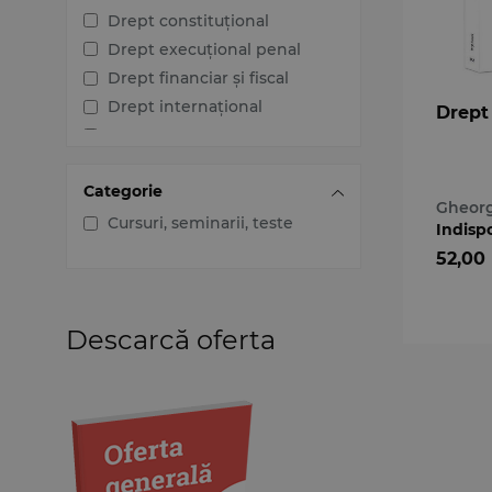
Drept constituțional
Drept execuțional penal
Drept financiar și fiscal
Drept internațional
Drept 
Drept penal
Drept procesual civil
Categorie
Drept procesual penal
Gheor
Dreptul afacerilor
Cursuri, seminarii, teste
Indisp
Dreptul familiei
52,00
Dreptul mediului
Dreptul muncii și securității
sociale
Descarcă oferta
Dreptul noilor tehnologii
Dreptul proprietății
intelectuale
Dreptul Uniunii Europene
Jurisprudența instanțelor
judecătorești