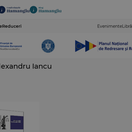
e
Reduceri
Evenimente
Libră
lexandru Iancu