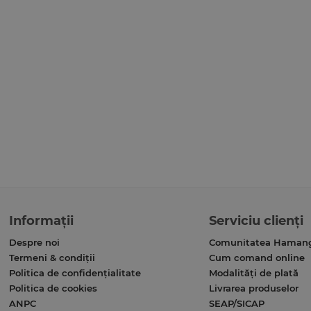
Informații
Serviciu clienți
Despre noi
Comunitatea Haman
Termeni & condiții
Cum comand online
Politica de confidențialitate
Modalități de plată
Politica de cookies
Livrarea produselor
ANPC
SEAP/SICAP