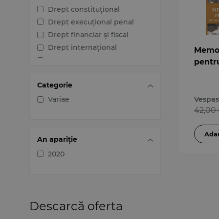
Drept constituțional
Drept execuțional penal
Drept financiar și fiscal
Drept internațional
Memo
Drept penal
pentr
Drept procesual civil
Categorie
Drept procesual penal
Dreptul afacerilor
Variae
Vespas
42,00 
Dreptul familiei
Dreptul mediului
Dreptul muncii și securității
An apariție
sociale
2020
Dreptul noilor tehnologii
Dreptul proprietății
intelectuale
Dreptul Uniunii Europene
Descarcă oferta
Jurisprudența instanțelor
judecătorești