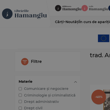
Cărți
Noutăți
În curs de apariți
trad. 
Filtre
Materie
Comunicare și negociere
Criminologie și criminalistică
-40%
Drept administrativ
Drept civil