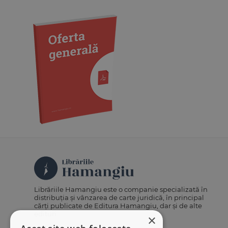
Medicină
Organizarea profesiilor
juridice
Protecția drepturilor omului
Psihologie
Teoria generală a dreptului
Variae
Librăriile Hamangiu este o companie specializată în
distribuția și vânzarea de carte juridică, în principal
cărți publicate de Editura Hamangiu, dar și de alte
edituri.
×