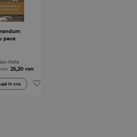
randum
u pace
ian Pella
ron
25,20 ron