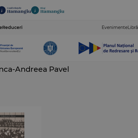
e
Reduceri
Evenimente
Libră
Anca-Andreea Pavel