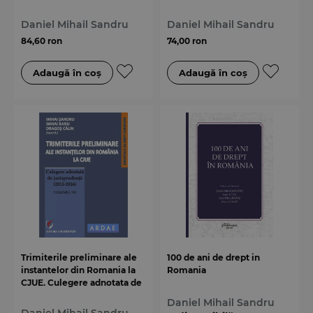
jurisprudenta (2017).
jurisprudenta (2016).
Volumul IX
Volumul VIII
Daniel Mihail Sandru
Daniel Mihail Sandru
84,60 ron
74,00 ron
Trimiterile preliminare ale
100 de ani de drept in
instantelor din Romania la
Romania
CJUE. Culegere adnotata de
jurisprudenta (2015-2016).
Daniel Mihail Sandru
Volumul VII