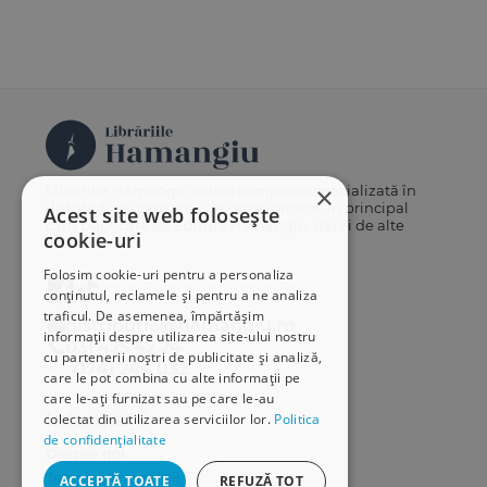
×
Librăriile Hamangiu este o companie specializată în
distribuția și vânzarea de carte juridică, în principal
Acest site web folosește
cărți publicate de Editura Hamangiu, dar și de alte
cookie-uri
edituri.
Folosim cookie-uri pentru a personaliza
conținutul, reclamele și pentru a ne analiza
traficul. De asemenea, împărtășim
distributie@hamangiu.ro
informații despre utilizarea site-ului nostru
031 425 42 24
cu partenerii noștri de publicitate și analiză,
0741 244 032
care le pot combina cu alte informații pe
care le-ați furnizat sau pe care le-au
Informații
colectat din utilizarea serviciilor lor.
Politica
de confidențialitate
Despre noi
Termeni & condiții
ACCEPTĂ TOATE
REFUZĂ TOT