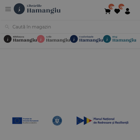
Cărți
Noutăți
În curs de apariție
Reduceri
Evenimente
Librării
Contact
Newsletter
031 425 4