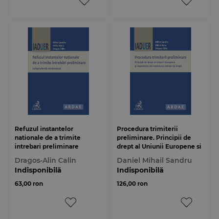
Refuzul instantelor
Procedura trimiterii
nationale de a trimite
preliminare. Principii de
intrebari preliminare
drept al Uniunii Europene si
experiente ale sistemului
Dragos-Alin Calin
Daniel Mihail Sandru
roman de drept
Indisponibilă
Indisponibilă
63,00 ron
126,00 ron