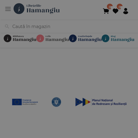
Cărți
Noutăți
În curs de apariție
Reduceri
Evenimente
Librării
Contact
Newsletter
031 425 4