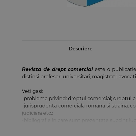
Descriere
Revista de drept comercial
este o publicatie
distinsi profesori universitari, magistrati, avocati,
Veti gasi:
-probleme privind: dreptul comercial; dreptul co
-jurisprudenta comerciala romana si straina, 
judiciara etc.;
-bibliografie in care sunt prezentate succint lucr
-recenzii, simpozioane, varia;
-legislatie.