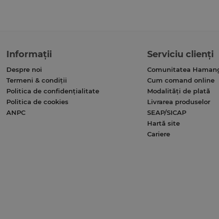
de drept comercial
este in prezent cea mai prestigioasa
Revista contine circa 192 pagini.
Informații
Serviciu clienți
Despre noi
Comunitatea Haman
Termeni & condiții
Cum comand online
Politica de confidențialitate
Modalități de plată
Politica de cookies
Livrarea produselor
ANPC
SEAP/SICAP
Hartă site
Cariere