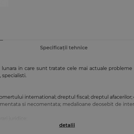
Specificații tehnice
 lunara in care sunt tratate cele mai actuale probleme
 specialisti.
mertului international; dreptul fiscal; dreptul afacerilor
comentata si necomentata; medalioane deosebit de intere
ari juridice;
detalii