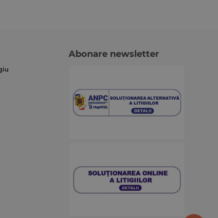
 si solicitata publicatie de drept comercial din
Abonare newsletter
giu