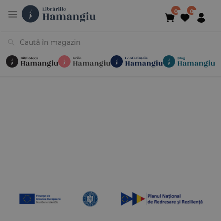
Cărți
Noutăți
În curs de apariție
Reduceri
Evenimente
Librării
Contact
Newsletter
031 425 4