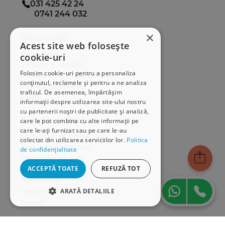
031 425 42 24
Fiecare dintre coduri este insotit de o tabla de
0741 244 032
materii si de un index intocmite in sprijinul
familiarizarii cititorilor cu noile reglementari.
×
Informații
Acest site web folosește
Despre noi
cookie-uri
Termeni & condiții
Folosim cookie-uri pentru a personaliza
Politica de confidențialitate
conținutul, reclamele și pentru a ne analiza
Politica de cookies
traficul. De asemenea, împărtășim
ANPC
informații despre utilizarea site-ului nostru
cu partenerii noștri de publicitate și analiză,
Serviciu clienți
care le pot combina cu alte informații pe
care le-ați furnizat sau pe care le-au
Comunitatea Hamangiu
colectat din utilizarea serviciilor lor.
Politica
Cum comand online
de confidențialitate
Modalități de plată
ACCEPTĂ TOATE
REFUZĂ TOT
Livrarea produselor
SEAP/SICAP
Hartă site
ARATĂ DETALIILE
Cariere
STRICT NECESARE
Abonare newsletter