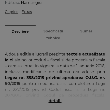
Editura:
Hamangiu
Cuprins
Extras
Specificații
Sumar
Descriere
tehnice
A doua editie a lucrarii prezinta
textele actualizate
la zi
ale noilor coduri – fiscal si de procedura fiscala
– care au intrat in vigoare la data de 1 ianuarie 2016,
inclusiv modificarile de ultima ora aduse prin
Legea nr. 358/2015 privind aprobarea O.U.G. nr.
50/2015
pentru modificarea si completarea Legii
nr. 227/2015 privind Codul fiscal si a Legii nr.
207/2015 privind Codul de procedura fiscala,
detalii
publicata in M. Of. nr. 988 din 31 decembrie 2015.
Legea nr. 227/2015 privind Codul fiscal (publicata in