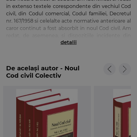
in extenso textele corespondente din vechiul Cod
civil, din Codul comercial, Codul familiei, Decretul
nr. 167/1958 si celelalte acte normative anterioare al
caror continut a fost absorbit in noul Cod civil. Am
redat, de asemenea, si dispozitiile incidente din
detalii
legea de punere in aplicare si am indicat, prin note
de trimitere, conexiunile cu alte articole din cod
sau din alte acte normative in legatura cu textul
analizat.
De același autor - Noul
Cod civil Colectiv
Comentarii si doctrina
Veti regasi la fiecare articol o analiza succinta si
bine sistematizata, un comentariu logic si unitar,
impletit din ideile extrase din doctrina si opiniile
autorului. Notele de doctrina si comentariile
autorilor sunt redate impreuna, in aceeasi
sectiune, intrucat si unele si altele ofera explicatii si
solutii cu privire la interpretarea si aplicarea in