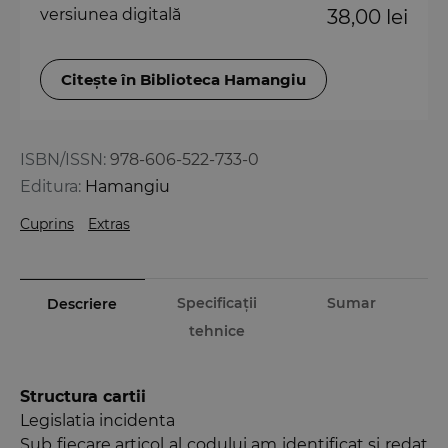
versiunea digitală
38,00 lei
Citește în Biblioteca Hamangiu
ISBN/ISSN:
978-606-522-733-0
Editura:
Hamangiu
Cuprins
Extras
Specificații
Sumar
Descriere
tehnice
Structura cartii
Legislatia incidenta
Sub fiecare articol al codului am identificat si redat