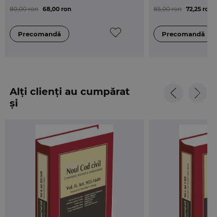
Mirela STOIAN
80,00 ron
68,00 ron
85,00 ron
72,25 ron
Nicolae Horia TIT
Alți clienți au cumpărat
și