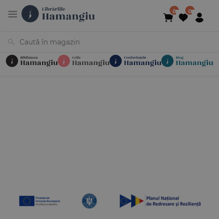
Cărți
Noutăți
În curs de apariție
Reduceri
Evenimente
Librării
Contact
Newsletter
031 425 4