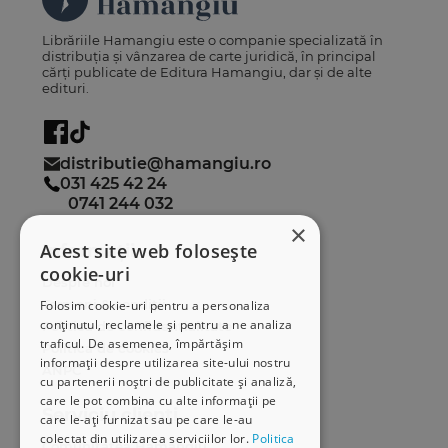
Librăriile Hamangiu este o companie specializată în
distribuția și vânzarea de carte juridică, în principal
cărți publicate de Editura Hamangiu, dar și de alte
edituri.
distributie@hamangiu.ro
031 425 42 24
0741 244 032
×
Acest site web folosește
Informații
cookie-uri
Despre noi
Termeni & condiții
Folosim cookie-uri pentru a personaliza
conținutul, reclamele și pentru a ne analiza
Politica de confidențialitate
traficul. De asemenea, împărtășim
Politica de cookies
informații despre utilizarea site-ului nostru
ANPC
cu partenerii noștri de publicitate și analiză,
care le pot combina cu alte informații pe
Serviciu clienți
care le-ați furnizat sau pe care le-au
colectat din utilizarea serviciilor lor.
Politica
Comunitatea Hamangiu