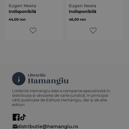
materiilor explozive
interventia structurilor de
Eugen Neata
Eugen Neata
ordine si siguranta publica
Indisponibilă
Indisponibilă
44,00 ron
46,00 ron
Librăriile Hamangiu este o companie specializată în
distribuția și vânzarea de carte juridică, în principal
cărți publicate de Editura Hamangiu, dar și de alte
edituri.
distributie@hamangiu.ro