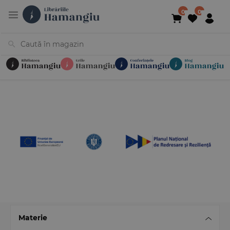
Cărți
Noutăți
În curs de apariție
Reduceri
Evenimente
Librării
Contact
Newsletter
031 425 4
Materie