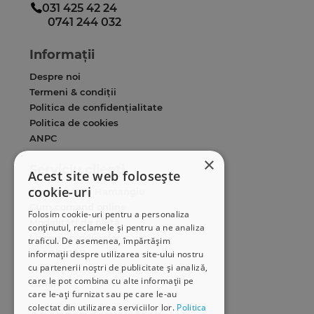
031 425 42 24
0741 244 032
Informații
Despre noi
Termeni & condiții
Politica de confidențialitate
Politica de cookies
ANPC
×
Serviciu clienți
Acest site web folosește
cookie-uri
Comunitatea Hamangiu
Cum comand online
Folosim cookie-uri pentru a personaliza
Modalități de plată
conținutul, reclamele și pentru a ne analiza
Livrarea produselor
traficul. De asemenea, împărtășim
SEAP/SICAP
informații despre utilizarea site-ului nostru
cu partenerii noștri de publicitate și analiză,
Hartă site
care le pot combina cu alte informații pe
Cariere
care le-ați furnizat sau pe care le-au
colectat din utilizarea serviciilor lor.
Politica