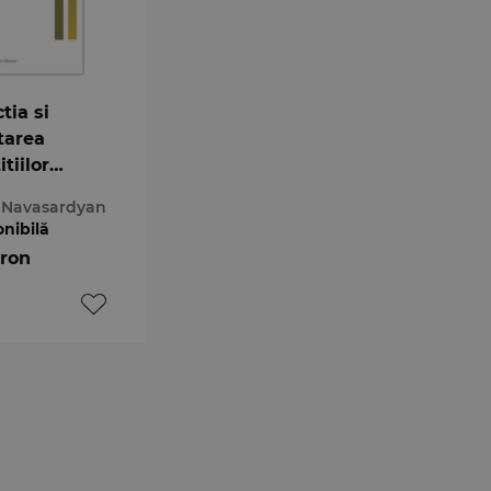
tia si
tarea
itiilor
e in dreptul
 Navasardyan
tului
onibilă
ational
 ron