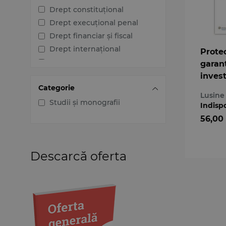
Drept constituțional
Drept execuțional penal
Drept financiar și fiscal
Drept internațional
Protec
Drept penal
garan
Drept procesual civil
invest
Categorie
strain
Drept procesual penal
Lusine
comer
Dreptul afacerilor
Studii și monografii
Indisp
intern
Dreptul familiei
56,00
Dreptul mediului
Dreptul muncii și securității
sociale
Descarcă oferta
Dreptul noilor tehnologii
Dreptul proprietății
intelectuale
Dreptul Uniunii Europene
Jurisprudența instanțelor
judecătorești