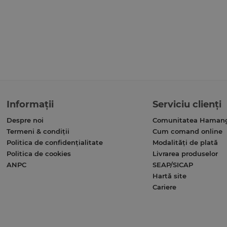
Informații
Serviciu clienți
Despre noi
Comunitatea Haman
Termeni & condiții
Cum comand online
Politica de confidențialitate
Modalități de plată
Politica de cookies
Livrarea produselor
ANPC
SEAP/SICAP
Hartă site
Cariere