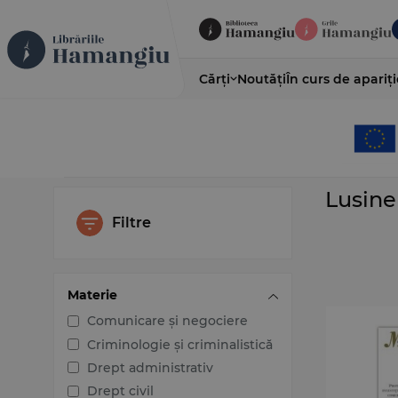
Cărți
Noutăți
În curs de apariți
Lusine
Filtre
Materie
Comunicare și negociere
Criminologie și criminalistică
Drept administrativ
Drept civil