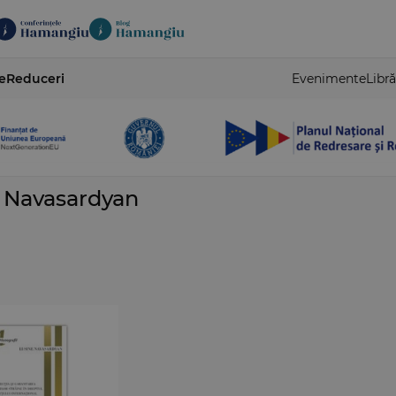
e
Reduceri
Evenimente
Libră
 Navasardyan