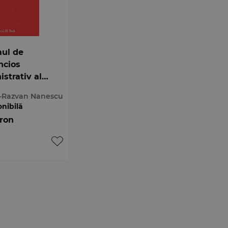
ul de
ncios
strativ al
r
-Razvan Nanescu
rgatoare
onibilă
 ron