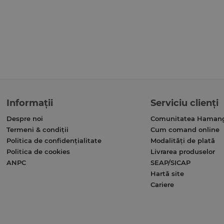
Informații
Serviciu clienți
Despre noi
Comunitatea Haman
Termeni & condiții
Cum comand online
Politica de confidențialitate
Modalități de plată
Politica de cookies
Livrarea produselor
ANPC
SEAP/SICAP
Hartă site
Cariere