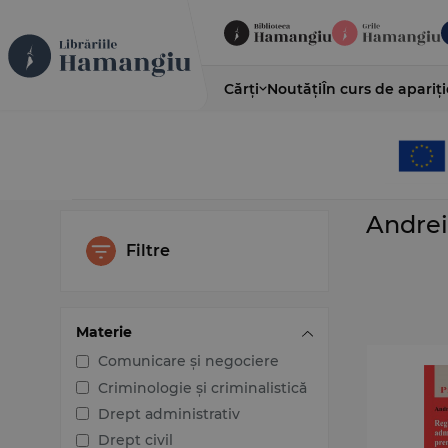
Cărți
Noutăți
În curs de apariți
Andre
Filtre
Materie
Comunicare și negociere
Criminologie și criminalistică
Drept administrativ
Drept civil