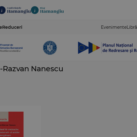
e
Reduceri
Evenimente
Libră
i-Razvan Nanescu