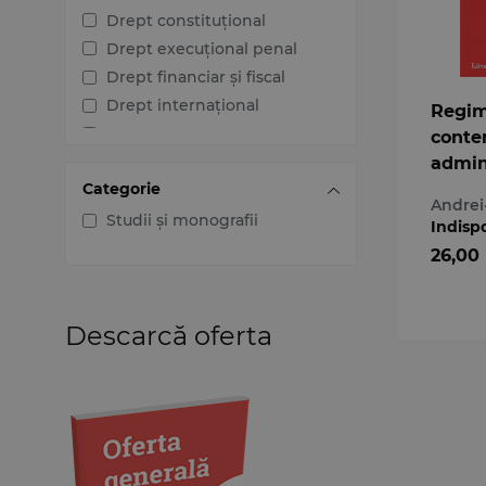
Drept constituțional
Drept execuțional penal
Drept financiar și fiscal
Drept internațional
Regim
Drept penal
conte
Drept procesual civil
admini
Categorie
actelo
Drept procesual penal
Andrei
preme
Dreptul afacerilor
Studii și monografii
Indisp
Dreptul familiei
26,00
Dreptul mediului
Dreptul muncii și securității
sociale
Descarcă oferta
Dreptul noilor tehnologii
Dreptul proprietății
intelectuale
Dreptul Uniunii Europene
Jurisprudența instanțelor
judecătorești