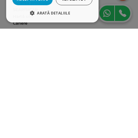
Livrarea produselor
SEAP/SICAP
ARATĂ DETALIILE
Hartă site
Cariere
STRICT NECESARE
Abonare newsletter
DE PERFORMANȚĂ
DE TARGETARE
DE FUNCŢIONALITATE
Strict necesare
De performanță
De targetare
De funcţionalitate
Cookie-urile strict necesare permit
funcționalitatea principală a site-ului web,
cum ar fi autentificarea utilizatorului și
gestionarea contului. Site-ul web nu poate fi
utilizat corect fără cookie-uri strict necesare.
Furnizor
/
Nume
Expirare
Descriere