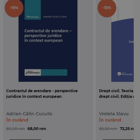
-15%
-15%
Contractul de arendare - perspective
Drept civil. Teoria g
juridice în context european
drept civil. Ediția a 3
Adrian Călin Cuculis
Violeta Slavu
În curând
În curând
80,00 ron
68,00 ron
85,00 ron
72,25 ron