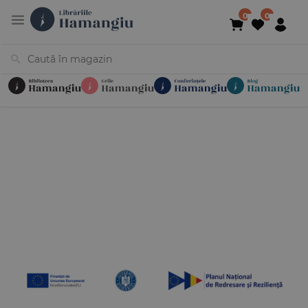
Cărți
Noutăți
În curs de apariție
Reduceri
Evenimente
Librării
Contact
Newsletter
031 425 4