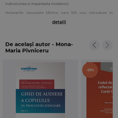
indiviziunea si imparteala mostenirii.
Hotararile rezumate (dintre care 103 nou introduse in
aceasta a 2-a editie) apartin instantelor de toate gradele
,
detalii
constituind un ghid util pentru magistrati, avocati, notari si nu
numai, in aplicarea si interpretarea dispozitiilor legale in
materie.
De același autor - Mona-
Maria Pivniceru
-25%