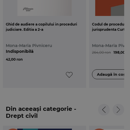
Ghid de audiere a copilului in proceduri
Codul de procedura ci
judiciare. Editia a 2-a
jurisprudenta Curtii 
Mona-Maria Pivniceru
Mona-Maria Pivni
Indisponibilă
264,00 ron
198,00 r
42,00 ron
Din aceeași categorie -
Drept civil