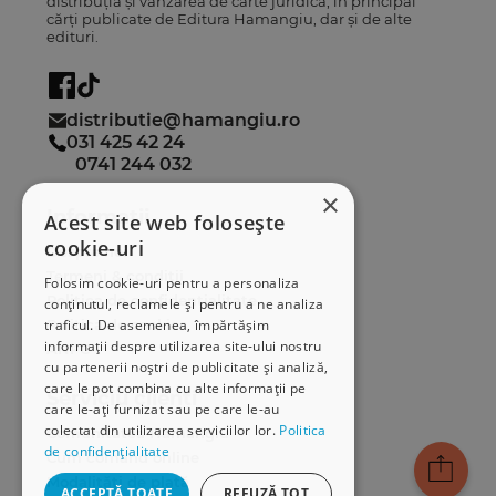
distribuția și vânzarea de carte juridică, în principal
cărți publicate de Editura Hamangiu, dar și de alte
edituri.
distributie@hamangiu.ro
031 425 42 24
0741 244 032
×
Informații
Acest site web folosește
cookie-uri
Despre noi
Termeni & condiții
Folosim cookie-uri pentru a personaliza
Politica de confidențialitate
conținutul, reclamele și pentru a ne analiza
Politica de cookies
traficul. De asemenea, împărtășim
informații despre utilizarea site-ului nostru
ANPC
cu partenerii noștri de publicitate și analiză,
care le pot combina cu alte informații pe
Serviciu clienți
care le-ați furnizat sau pe care le-au
colectat din utilizarea serviciilor lor.
Politica
Comunitatea Hamangiu
de confidențialitate
Cum comand online
Modalități de plată
ACCEPTĂ TOATE
REFUZĂ TOT