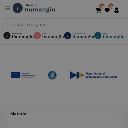
Cărți
Noutăți
În curs de apariție
Reduceri
Evenimente
Librării
Contact
Newsletter
031 425 4
Materie