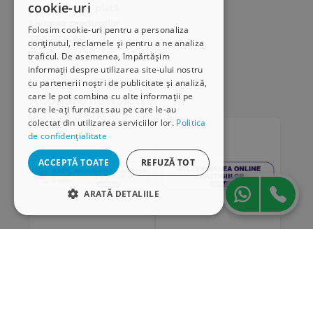
cookie-uri
Modalități de plată
Livrarea produselor
Folosim cookie-uri pentru a personaliza
SEAP/SICAP
conținutul, reclamele și pentru a ne analiza
Hartă site
traficul. De asemenea, împărtășim
Cariere
informații despre utilizarea site-ului nostru
cu partenerii noștri de publicitate și analiză,
care le pot combina cu alte informații pe
Abonare newsletter
care le-ați furnizat sau pe care le-au
colectat din utilizarea serviciilor lor.
Politica
de confidențialitate
ACCEPTĂ TOATE
REFUZĂ TOT
ARATĂ DETALIILE
STRICT NECESARE
DE PERFORMANȚĂ
„Conținutul acestui material nu reprezintă în mod
DE TARGETARE
obligatoriu poziția oficială a Uniunii Europene sau a
Guvernului României”
DE FUNCŢIONALITATE