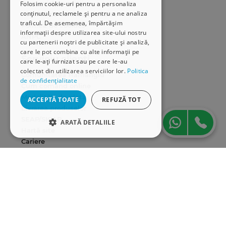
Termeni & condiții
Folosim cookie-uri pentru a personaliza
conținutul, reclamele și pentru a ne analiza
Politica de confidențialitate
traficul. De asemenea, împărtășim
Politica de cookies
informații despre utilizarea site-ului nostru
ANPC
cu partenerii noștri de publicitate și analiză,
care le pot combina cu alte informații pe
Serviciu clienți
care le-ați furnizat sau pe care le-au
colectat din utilizarea serviciilor lor.
Politica
Comunitatea Hamangiu
de confidențialitate
Cum comand online
Modalități de plată
ACCEPTĂ TOATE
REFUZĂ TOT
Livrarea produselor
SEAP/SICAP
ARATĂ DETALIILE
Hartă site
Cariere
STRICT NECESARE
DE PERFORMANȚĂ
Abonare newsletter
DE TARGETARE
DE FUNCŢIONALITATE