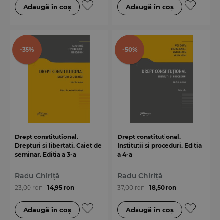
-35%
-50%
Drept constitutional.
Drept constitutional.
Drepturi si libertati. Caiet de
Institutii si proceduri. Editia
seminar. Editia a 3-a
a 4-a
Radu Chiriță
Radu Chiriță
23,00 ron
14,95 ron
37,00 ron
18,50 ron