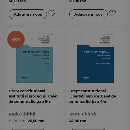
60,00 ron
70,00 ron
-50%
Drept constituțional.
Drept constituțional.
Instituții și proceduri. Caiet
Libertăți publice. Caiet de
de seminar. Ediția a 5-a
seminar. Ediția a 4-a
Radu Chiriță
Radu Chiriță
53,00 ron
26,50 ron
42,00 ron