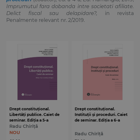
Imprumutul fara dobanda intre societati afiliate.
Delict fiscal sau delapidare?,
in revista
Penalmente relevant nr. 2/2019.
Drept constituțional.
Drept constituțional.
Libertăți publice. Caiet de
Instituții și proceduri. Caiet
seminar. Ediția a 5-a
de seminar. Ediția a 6-a
Radu Chiriță
NOU
Radu Chiriță