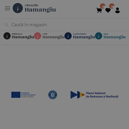
Cărți
Noutăți
În curs de apariție
Reduceri
Evenimente
Librării
Contact
Newsletter
031 425 4