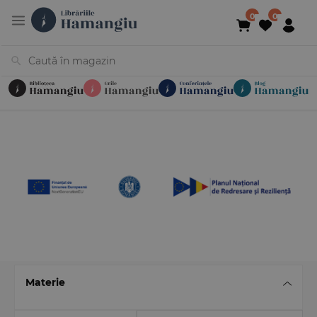
Cărți
Noutăți
În curs de apariție
Reduceri
Evenimente
Librării
Contact
Newsletter
031 425 4
Materie