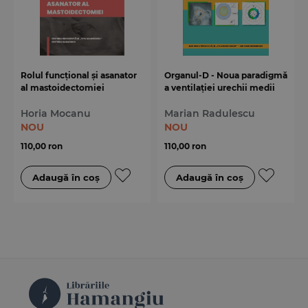
Rolul funcțional și asanator
Organul-D - Noua paradigmă
al mastoidectomiei
a ventilației urechii medii
Horia Mocanu
Marian Radulescu
NOU
NOU
110,00 ron
110,00 ron