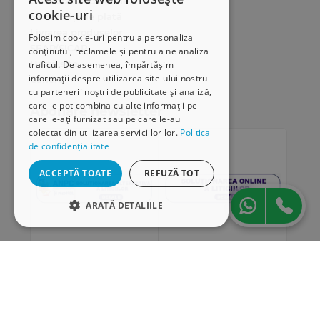
Cum comand online
cookie-uri
Modalități de plată
Livrarea produselor
Folosim cookie-uri pentru a personaliza
SEAP/SICAP
conținutul, reclamele și pentru a ne analiza
Hartă site
traficul. De asemenea, împărtășim
informații despre utilizarea site-ului nostru
Cariere
cu partenerii noștri de publicitate și analiză,
care le pot combina cu alte informații pe
Abonare newsletter
care le-ați furnizat sau pe care le-au
colectat din utilizarea serviciilor lor.
Politica
de confidențialitate
ACCEPTĂ TOATE
REFUZĂ TOT
ARATĂ DETALIILE
STRICT NECESARE
DE PERFORMANȚĂ
„Conținutul acestui material nu reprezintă în mod
DE TARGETARE
obligatoriu poziția oficială a Uniunii Europene sau a
Guvernului României”
DE FUNCŢIONALITATE