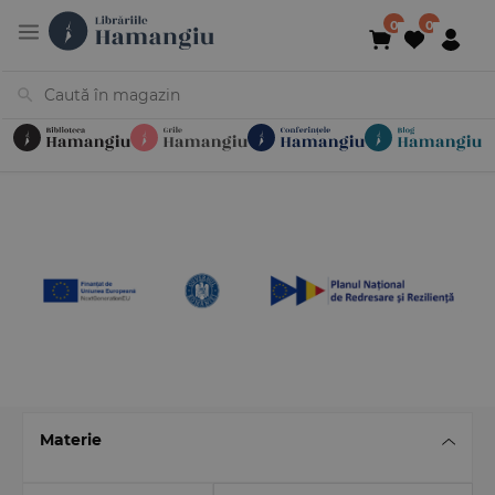
Cărți
Noutăți
În curs de apariție
Reduceri
Evenimente
Librării
Contact
Newsletter
031 425 4
Materie