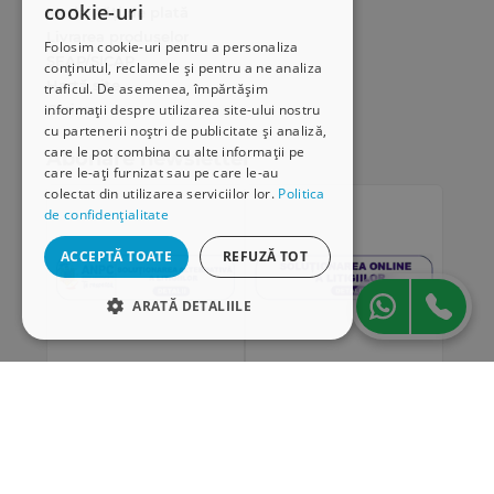
cookie-uri
Modalități de plată
Livrarea produselor
Folosim cookie-uri pentru a personaliza
SEAP/SICAP
conținutul, reclamele și pentru a ne analiza
Hartă site
traficul. De asemenea, împărtășim
Cariere
informații despre utilizarea site-ului nostru
cu partenerii noștri de publicitate și analiză,
care le pot combina cu alte informații pe
Abonare newsletter
care le-ați furnizat sau pe care le-au
colectat din utilizarea serviciilor lor.
Politica
de confidențialitate
ACCEPTĂ TOATE
REFUZĂ TOT
ARATĂ DETALIILE
STRICT NECESARE
DE PERFORMANȚĂ
„Conținutul acestui material nu reprezintă în mod
DE TARGETARE
obligatoriu poziția oficială a Uniunii Europene sau a
Guvernului României”
DE FUNCŢIONALITATE