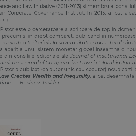
ance and Law Initiative (2011-2013) si membru al consiliu
an Corporate Governance Institut. In 2015, a fost ale
urg.
Pistor este o cercetatoare si scriitoare de top in domeni
, precum si in drept comparat, publicand in numeroase re
eranitatea teritoriala la suveranitatea monetara
” din
J
a aparitia unui sistem monetar global inseamna o noua d
e din consiliile editoriale ale
Journal of Institutional 
merican Journal of Comparative Law si Columbia Journ
Pistor a publicat (ca autor unic sau coautor) noua carti. 
Law Creates Wealth and Inequality
, a fost desemnata 
 Times
si
Business Insider
.