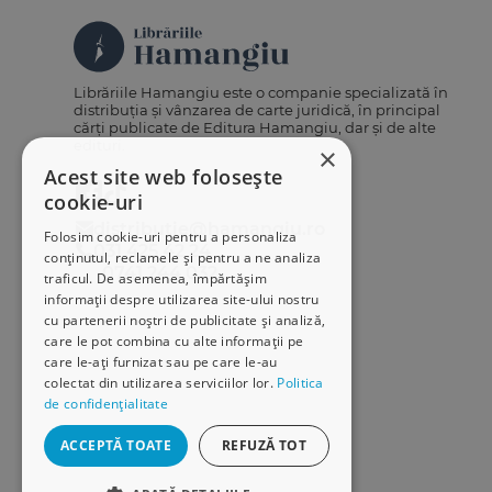
Librăriile Hamangiu este o companie specializată în
distribuția și vânzarea de carte juridică, în principal
cărți publicate de Editura Hamangiu, dar și de alte
edituri.
×
Acest site web folosește
cookie-uri
distributie@hamangiu.ro
Folosim cookie-uri pentru a personaliza
031 425 42 24
conținutul, reclamele și pentru a ne analiza
0741 244 032
traficul. De asemenea, împărtășim
informații despre utilizarea site-ului nostru
cu partenerii noștri de publicitate și analiză,
care le pot combina cu alte informații pe
care le-ați furnizat sau pe care le-au
colectat din utilizarea serviciilor lor.
Politica
de confidențialitate
ACCEPTĂ TOATE
REFUZĂ TOT