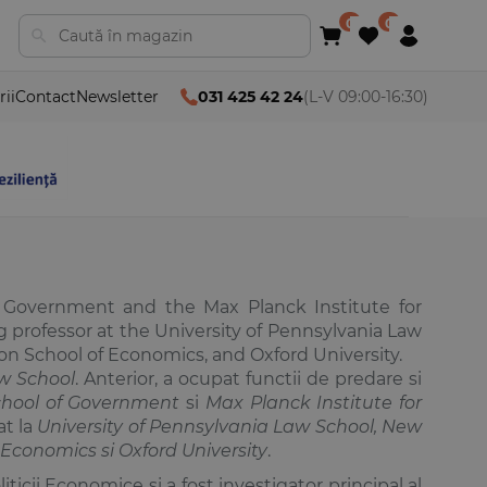
rii
Contact
Newsletter
031 425 42 24
(L-V 09:00-16:30)
 Government and the Max Planck Institute for
 professor at the University of Pennsylvania Law
don School of Economics, and Oxford University.
w School
. Anterior, a ocupat functii de predare si
chool of Government
si
Max Planck Institute for
at la
University of Pennsylvania Law School, New
 Economics si Oxford University
.
icii Economice si a fost investigator principal al