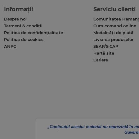
Informații
Serviciu clienți
Despre noi
Comunitatea Haman
Termeni & condiții
Cum comand online
Politica de confidențialitate
Modalități de plată
Politica de cookies
Livrarea produselor
ANPC
SEAP/SICAP
Hartă site
Cariere
„Conținutul acestui material nu reprezintă în m
Guvern