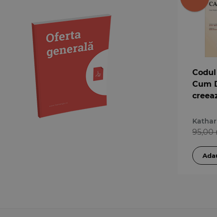
Medicină
Organizarea profesiilor
juridice
Protecția drepturilor omului
Psihologie
Teoria generală a dreptului
Codul 
Cum D
Variae
creea
Inegal
Kathar
95,00 