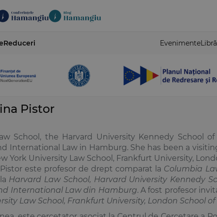
e
Reduceri
Evenimente
Libră
ina Pistor
aw School, the Harvard University Kennedy School of
d International Law in Hamburg. She has been a visiting
w York University Law School, Frankfurt University, Lon
 Pistor este profesor de drept comparat la
Columbia La
 la
Harvard Law School, Harvard University Kennedy S
nd International Law din Hamburg
. A fost profesor invit
rsity Law School, Frankfurt University, London School of
a, este cercetator asociat la Centrul de Cercetare a Polit