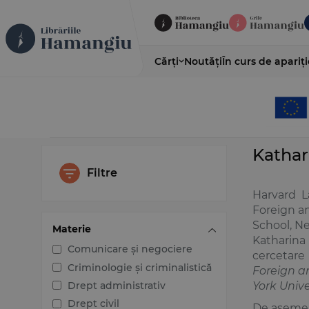
Cărți
Noutăți
În curs de apariți
Kathar
Filtre
Harvard L
Foreign an
School, Ne
Materie
Katharina
Comunicare și negociere
cercetare
Criminologie și criminalistică
Foreign a
Drept administrativ
York Unive
Drept civil
De asemene