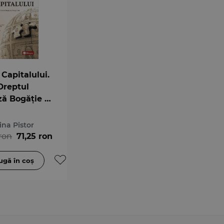
Capitalului.
reptul
ză Bogăție și
itate
ina Pistor
ron
71,25 ron