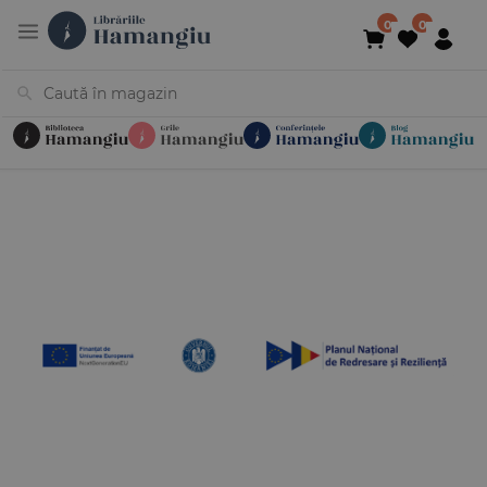
Cărți
Noutăți
În curs de apariție
Reduceri
Evenimente
Librării
Contact
Newsletter
031 425 4