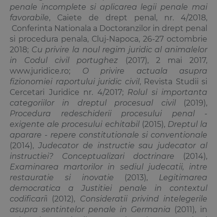
penale incomplete si aplicarea legii penale mai
favorabile
, Caiete de drept penal, nr. 4/2018,
Conferinta Nationala a Doctoranzilor in drept penal
si procedura penala, Cluj-Napoca, 26-27 octombrie
2018;
Cu privire la noul regim juridic al animalelor
in Codul civil portughez
(2017), 2 mai 2017,
www.juridice.ro;
O privire actuala asupra
fizionomiei raportului juridic civil
, Revista Studii si
Cercetari Juridice nr. 4/2017;
Rolul si importanta
categoriilor in dreptul procesual civil
(2019),
Procedura redeschiderii procesului penal -
exigente ale procesului echitabil
(2015),
Dreptul la
aparare - repere constitutionale si conventionale
(2014),
Judecator de instructie sau judecator al
instructiei? Conceptualizari doctrinare
(2014),
Examinarea martorilor in sediul judecatii, intre
restauratie si inovatie
(2013),
Legitimarea
democratica a Justitiei penale in contextul
codificari
i (2012),
Consideratii privind intelegerile
asupra sentintelor penale in Germania
(2011), in