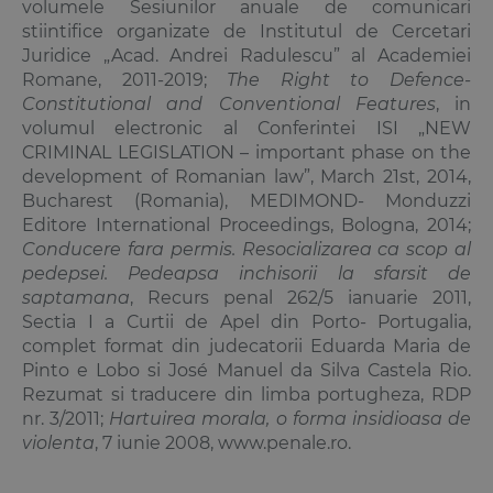
volumele Sesiunilor anuale de comunicari
stiintifice organizate de Institutul de Cercetari
Juridice „Acad. Andrei Radulescu” al Academiei
Romane, 2011-2019;
The Right to Defence-
Constitutional and Conventional Features
, in
volumul electronic al Conferintei ISI „NEW
CRIMINAL LEGISLATION – important phase on the
development of Romanian law”, March 21st, 2014,
Bucharest (Romania), MEDIMOND- Monduzzi
Editore International Proceedings, Bologna, 2014;
Conducere fara permis. Resocializarea ca scop al
pedepsei. Pedeapsa inchisorii la sfarsit de
saptamana
, Recurs penal 262/5 ianuarie 2011,
Sectia I a Curtii de Apel din Porto- Portugalia,
complet format din judecatorii Eduarda Maria de
Pinto e Lobo si José Manuel da Silva Castela Rio.
Rezumat si traducere din limba portugheza, RDP
nr. 3/2011;
Hartuirea morala, o forma insidioasa de
violenta
, 7 iunie 2008, www.penale.ro.