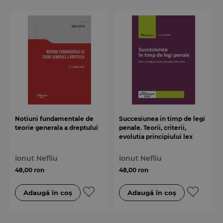
Notiuni fundamentale de
Succesiunea in timp de legi
teorie generala a dreptului
penale. Teorii, criterii,
evolutia principiului lex
mitior
Ionut Nefliu
Ionut Nefliu
48,00 ron
48,00 ron