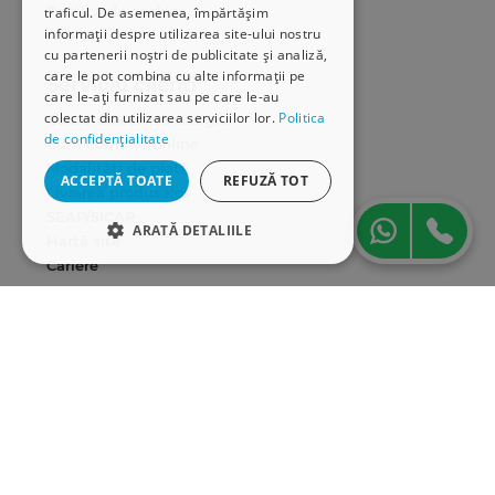
Politica de cookies
traficul. De asemenea, împărtășim
informații despre utilizarea site-ului nostru
ANPC
cu partenerii noștri de publicitate și analiză,
care le pot combina cu alte informații pe
Serviciu clienți
care le-ați furnizat sau pe care le-au
colectat din utilizarea serviciilor lor.
Politica
Comunitatea Hamangiu
de confidențialitate
Cum comand online
Modalități de plată
ACCEPTĂ TOATE
REFUZĂ TOT
Livrarea produselor
SEAP/SICAP
ARATĂ DETALIILE
Hartă site
Cariere
STRICT NECESARE
Abonare newsletter
DE PERFORMANȚĂ
DE TARGETARE
DE FUNCŢIONALITATE
Strict necesare
De performanță