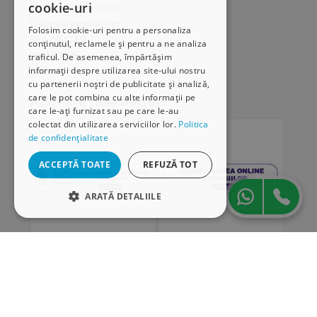
cookie-uri
Modalități de plată
Livrarea produselor
Folosim cookie-uri pentru a personaliza
SEAP/SICAP
conținutul, reclamele și pentru a ne analiza
Hartă site
traficul. De asemenea, împărtășim
Cariere
informații despre utilizarea site-ului nostru
cu partenerii noștri de publicitate și analiză,
care le pot combina cu alte informații pe
Abonare newsletter
care le-ați furnizat sau pe care le-au
colectat din utilizarea serviciilor lor.
Politica
de confidențialitate
ACCEPTĂ TOATE
REFUZĂ TOT
ARATĂ DETALIILE
STRICT NECESARE
DE PERFORMANȚĂ
„Conținutul acestui material nu reprezintă în mod
DE TARGETARE
obligatoriu poziția oficială a Uniunii Europene sau a
Guvernului României”
DE FUNCŢIONALITATE