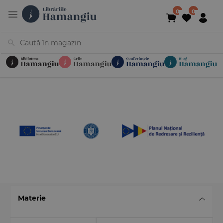
Cărți
Noutăți
În curs de apariție
Reduceri
Evenimente
Librării
Contact
Newsletter
031 425 4
Materie