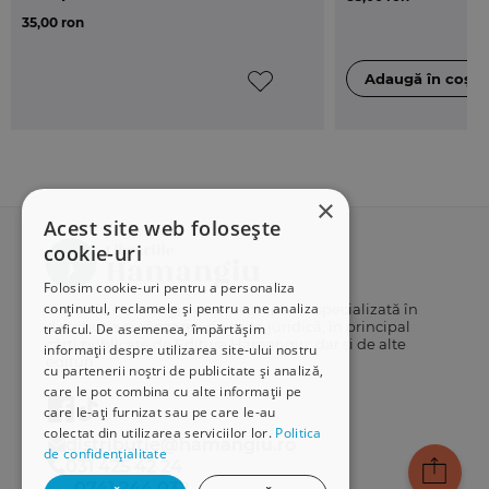
35,00 ron
×
Acest site web folosește
cookie-uri
Folosim cookie-uri pentru a personaliza
conținutul, reclamele și pentru a ne analiza
Librăriile Hamangiu este o companie specializată în
distribuția și vânzarea de carte juridică, în principal
traficul. De asemenea, împărtășim
cărți publicate de Editura Hamangiu, dar și de alte
informații despre utilizarea site-ului nostru
edituri.
cu partenerii noștri de publicitate și analiză,
care le pot combina cu alte informații pe
care le-ați furnizat sau pe care le-au
colectat din utilizarea serviciilor lor.
Politica
distributie@hamangiu.ro
de confidențialitate
031 425 42 24
0741 244 032