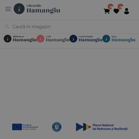
Cărți
Noutăți
În curs de apariție
Reduceri
Evenimente
Librării
Contact
Newsletter
031 425 4