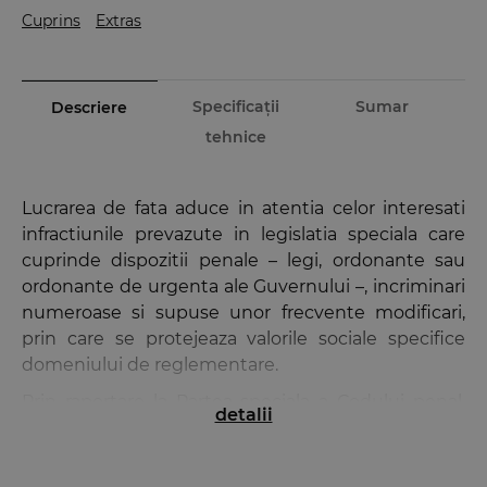
Cuprins
Extras
Specificații
Sumar
Descriere
tehnice
Lucrarea de fata aduce in atentia celor interesati
infractiunile prevazute in legislatia speciala care
cuprinde dispozitii penale – legi, ordonante sau
ordonante de urgenta ale Guvernului –, incriminari
numeroase si supuse unor frecvente modificari,
prin care se protejeaza valorile sociale specifice
domeniului de reglementare.
Prin raportare la Partea speciala a Codului penal,
detalii
actele normative prezentate au fost cuprinse in 11
titluri, avand acelasi criteriu de sistematizare –
natura si importanta valorilor sociale ocrotite.